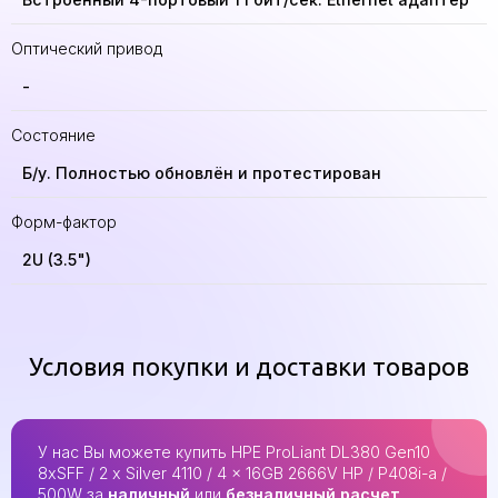
Оптический привод
-
Состояние
Б/у. Полностью обновлён и протестирован
Форм-фактор
2U (3.5")
Условия покупки и доставки товаров
У нас Вы можете купить HPE ProLiant DL380 Gen10
8xSFF / 2 x Silver 4110 / 4 x 16GB 2666V HP / P408i-a /
500W за
наличный
или
безналичный расчет
.