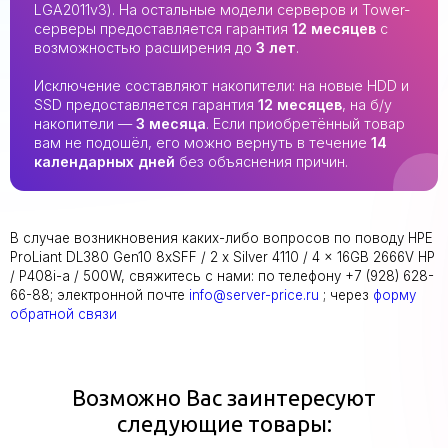
LGA2011v3). На остальные модели серверов и Tower-
серверы предоставляется гарантия
12 месяцев
с
возможностью расширения до
3 лет
.
Исключение составляют накопители: на новые HDD и
SSD предоставляется гарантия
12 месяцев
, на б/у
накопители —
3 месяца
. Если приобретённый товар
вам не подошёл, его можно вернуть в течение
14
календарных дней
без объяснения причин.
В случае возникновения каких-либо вопросов по поводу HPE
ProLiant DL380 Gen10 8xSFF / 2 x Silver 4110 / 4 x 16GB 2666V HP
/ P408i-a / 500W, свяжитесь с нами: по телефону +7 (928) 628-
66-88; электронной почте
info@server-price.ru
; через
форму
обратной связи
Возможно Вас заинтересуют
следующие товары: