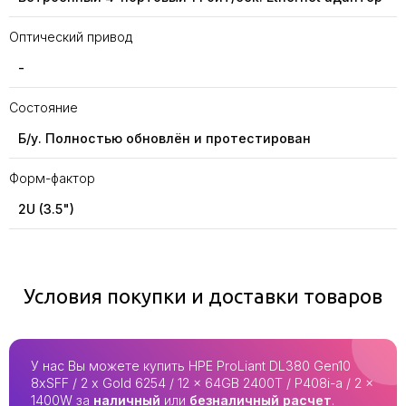
Оптический привод
-
Состояние
Б/у. Полностью обновлён и протестирован
Форм-фактор
2U (3.5")
Условия покупки и доставки товаров
У нас Вы можете купить HPE ProLiant DL380 Gen10
8xSFF / 2 x Gold 6254 / 12 x 64GB 2400T / P408i-a / 2 x
1400W за
наличный
или
безналичный расчет
.