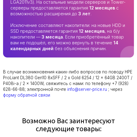
LGA2011v3). На остальные модели серверов и Tower-
серверы предоставляется гарантия
12 месяцев
с
возможностью расширения до
3 лет
.
Исключение составляют накопители: на новые HDD и
SSD предоставляется гарантия
12 месяцев
, на б/у
накопители —
3 месяца
. Если приобретённый товар
вам не подошёл, его можно вернуть в течение
14
календарных дней
без объяснения причин.
В случае возникновения каких-либо вопросов по поводу HPE
ProLiant DL380 Gen10 8xSFF / 2 x Gold 6254 / 12 x 64GB 2400T /
P408i-a / 2 x 1400W, свяжитесь с нами: по телефону +7 (928)
628-66-88; электронной почте
info@server-price.ru
; через
форму обратной связи
Возможно Вас заинтересуют
следующие товары: