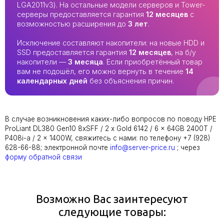
LGA2011v3). На остальные модели серверов и Tower-
серверы предоставляется гарантия
12 месяцев
с
возможностью расширения до
3 лет
.
Исключение составляют накопители: на новые HDD и
SSD предоставляется гарантия
12 месяцев
, на б/у
накопители —
3 месяца
. Если приобретённый товар
вам не подошёл, его можно вернуть в течение
14
календарных дней
без объяснения причин.
В случае возникновения каких-либо вопросов по поводу HPE
ProLiant DL380 Gen10 8xSFF / 2 x Gold 6142 / 6 x 64GB 2400T /
P408i-a / 2 x 1400W, свяжитесь с нами: по телефону +7 (928)
628-66-88; электронной почте
info@server-price.ru
; через
форму обратной связи
Возможно Вас заинтересуют
следующие товары: