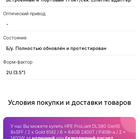
Оптический привод
-
Состояние
Б/у. Полностью обновлён и протестирован
Форм-фактор
2U (3.5")
Условия покупки и доставки товаров
У нас Вы можете купить HPE ProLiant DL380 Gen10
8xSFF / 2 x Gold 6142 / 6 x 64GB 2400T / P408i-a / 2 x
1400W за
наличный
или
безналичный расчет
.