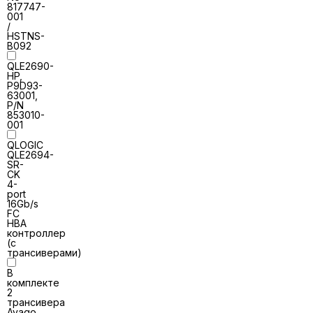
817747-
001
/
HSTNS-
B092
QLE2690-
HP,
P9D93-
63001,
P/N
853010-
001
QLOGIC
QLE2694-
SR-
CK
4-
port
16Gb/s
FC
HBA
контроллер
(с
трансиверами)
В
комплекте
2
трансивера
Avago