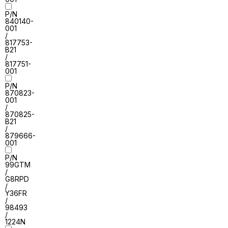
P/N
840140-
001
/
817753-
B21
/
817751-
001
P/N
870823-
001
/
870825-
B21
/
879666-
001
P/N
99GTM
/
G8RPD
/
Y36FR
/
98493
/
1224N