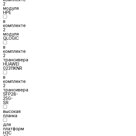
2
модуля
HPE
в
комплекте
2
модуля
QLOGIC
в
комплекте
2
трансивера
HUAWEI
02311KNR
в
комплекте
2
трансивера
SFP28-
25G-
SR
высокая
планка
для
платформ
H3C