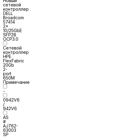
Новый
сетевой
контроллер
DELL
Broadcom
57414
2x
10/25GbE
SFP28
OCP3.0
Сетевой
контроллер
HPE
FlexFabric
20Gb
2-
port
650M
Примечание
-
0942V6
/
942V6
AS
#
AJ762-
63003
SP