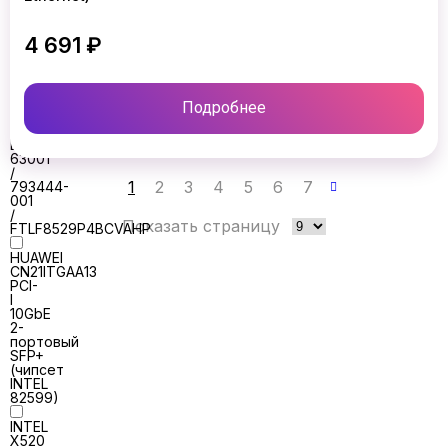
2-
port
547FLR-
4 691 ₽
QSFP
адаптер
HPE
P/N
Подробнее
E7Y10A
/
E7Y10-
63001
/
1
2
3
4
5
6
7
793444-
001
/
Показать страницу
FTLF8529P4BCVAHP
HUAWEI
CN21ITGAA13
PCI-
I
10GbE
2-
портовый
SFP+
(чипсет
INTEL
82599)
INTEL
X520