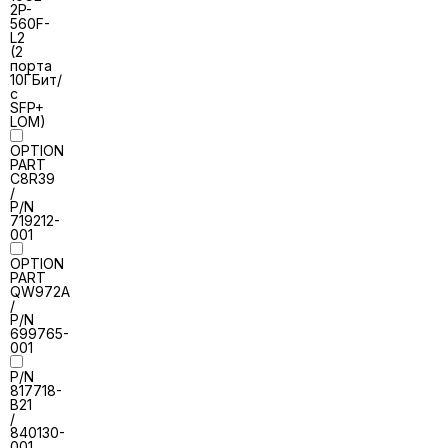
2P-
560F-
L2
(2
порта
10ГБит/
с
SFP+
LOM)
OPTION
PART
C8R39
/
P/N
719212-
001
OPTION
PART
QW972A
/
P/N
699765-
001
P/N
817718-
B21
/
840130-
001