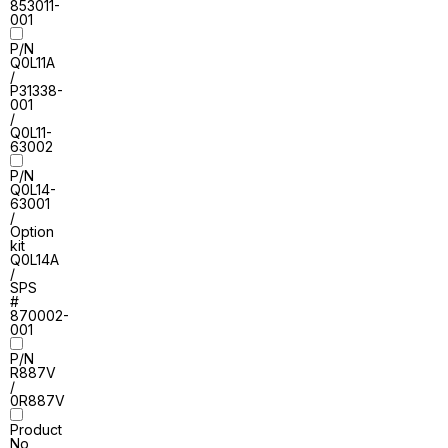
853011-
001
P/N
Q0L11A
/
P31338-
001
/
Q0L11-
63002
P/N
Q0L14-
63001
/
Option
kit
Q0L14A
/
SPS
#
870002-
001
P/N
R887V
/
0R887V
Product
No