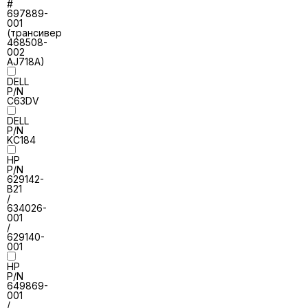
#
697889-
001
(трансивер
468508-
002
AJ718A)
DELL
P/N
C63DV
DELL
P/N
KC184
HP
P/N
629142-
B21
/
634026-
001
/
629140-
001
HP
P/N
649869-
001
/