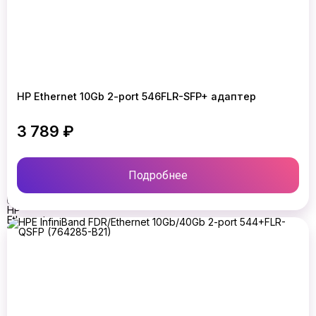
HP
82E
AJ763-
63003
2-
Port
8GB
FC
HBA
HP Ethernet 10Gb 2-port 546FLR-SFP+ адаптер
адаптер
HP
3 789 ₽
Ethernet
10Gb
2-
port
530FLR-
Подробнее
SFP+
адаптер
HP
Ethernet
10Gb
2-
port
546FLR-
SFP+
адаптер
HP
Ethernet