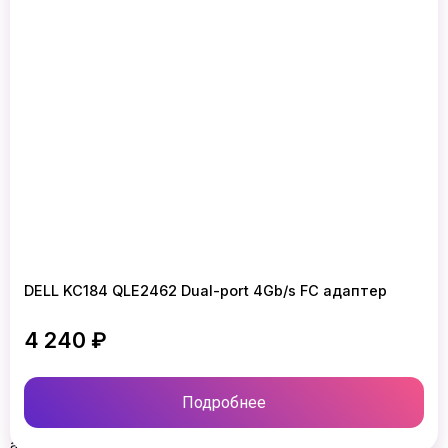
(X550-
AT2)
адаптер
HP
Ethernet
10Gb
2-
port
562T
PCI-
E
(X550-
AT2)
адаптер
HP
Ethernet
1Gb
4-
port
DELL KC184 QLE2462 Dual-port 4Gb/s FC адаптер
366FLR
адаптер
4 240 ₽
HP
FlexFabric
10GB
2-
Подробнее
Port
533FLR-
T
адаптер