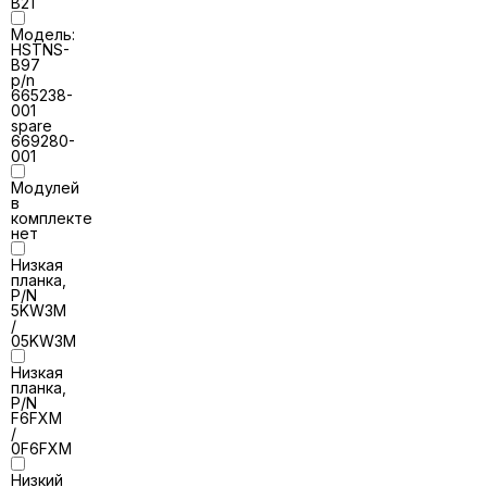
B21
Модель:
HSTNS-
B97
p/n
665238-
001
spare
669280-
001
Модулей
в
комплекте
нет
Низкая
планка,
P/N
5KW3M
/
05KW3M
Низкая
планка,
P/N
F6FXM
/
0F6FXM
Низкий