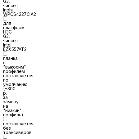
G3,
чипсет
Inphi
WPCS4227C.A2
для
платформ
H3C
G3,
чипсет
Intel
EZX557AT2
планка
с
"выкосим"
профилем
поставляется
по
умолчанию
(+300
р.
за
замену
на
"низкий"
профиль)
поставляется
без
трансиверов