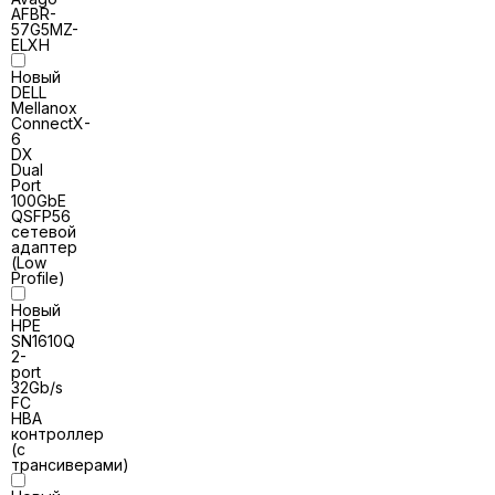
AFBR-
57G5MZ-
ELXH
Новый
DELL
Mellanox
ConnectX-
6
DX
Dual
Port
100GbE
QSFP56
сетевой
адаптер
(Low
Profile)
Новый
HPE
SN1610Q
2-
port
32Gb/s
FC
HBA
контроллер
(с
трансиверами)