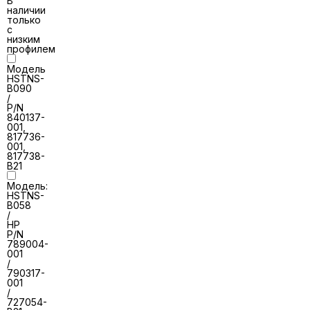
В
наличии
только
с
низким
профилем
Модель
HSTNS-
B090
/
P/N
840137-
001,
817736-
001,
817738-
B21
Модель:
HSTNS-
B058
/
HP
P/N
789004-
001
/
790317-
001
/
727054-