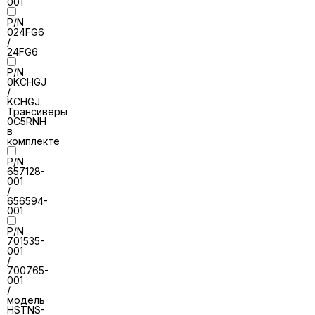
001
P/N
024FG6
/
24FG6
P/N
0KCHGJ
/
KCHGJ.
Трансиверы
0C5RNH
в
комплекте
P/N
657128-
001
/
656594-
001
P/N
701535-
001
/
700765-
001
/
модель
HSTNS-