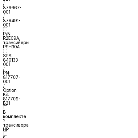
/
879667-
001
/
879491-
001
P/N
R2E09A,
трансиверы
P9H30A
SPS:
840133-
001
/
PN:
817707-
001
/
Option
Kit:
817709-
B21
В
комплекте
2
трансивера
HP