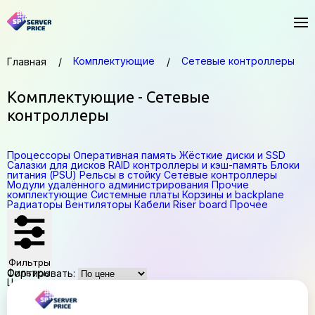
Комплектующие
Сетевые контроллеры
Главная
Комплектующие - Сетевые
контроллеры
Процессоры
Оперативная память
Жёсткие диски и SSD
Салазки для дисков
RAID контроллеры и кэш-память
Блоки
питания (PSU)
Рельсы в стойку
Сетевые контроллеры
Модули удалённого администрирования
Прочие
комплектующие
Системные платы
Корзины и backplane
Радиаторы
Вентиляторы
Кабели
Riser board
Прочее
Фильтры
Фильтры
Сортировать:
Цена,
₽
—