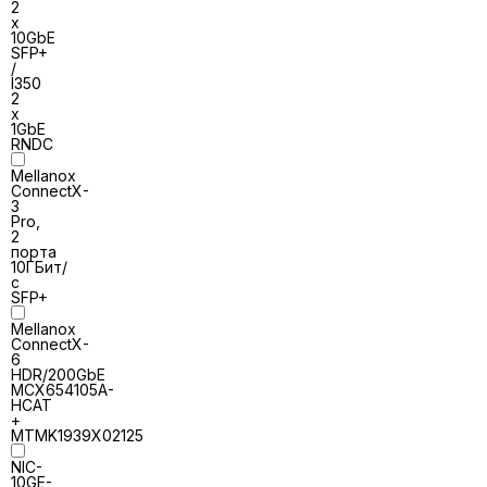
2
x
10GbE
SFP+
/
I350
2
x
1GbE
RNDC
Mellanox
ConnectX-
3
Pro,
2
порта
10ГБит/
с
SFP+
Mellanox
ConnectX-
6
HDR/200GbE
MCX654105A-
HCAT
+
MTMK1939X02125
NIC-
10GE-