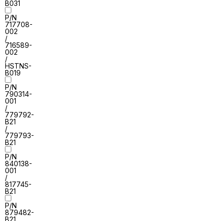
B031
P/N
717708-
002
/
716589-
002
/
HSTNS-
B019
P/N
790314-
001
/
779792-
B21
/
779793-
B21
P/N
840138-
001
/
817745-
B21
P/N
879482-
B21