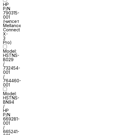
HP
P/N
790315-
001
(чипсет
Mellanox
Connect
X-
3
Pro)
Model:
HSTNS-
B029
/
732454-
001
/
764460-
001
Model:
HSTNS-
BN94
/
HP
P/N
669281-
001
/
665241-