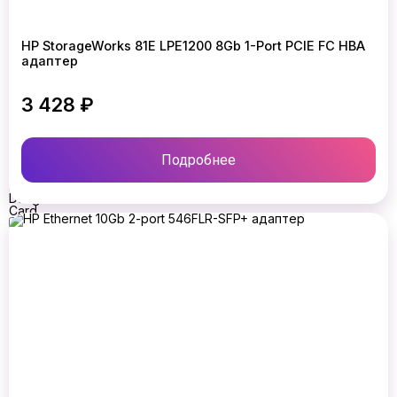
10Gb/s
SFP+
Daughter
HP StorageWorks 81E LPE1200 8Gb 1-Port PCIE FC HBA
Card
адаптер
Dell
9XY73
/
3 428 ₽
6WMMV
(Broadcom
57414)
25Gb/s
Подробнее
SFP28
Dual
Port
Daughter
Card
H3C
NIC-
10GE-
2P-
560T-
L2
(2
порта
10ГБит/
с
Base-
T
Ethernet)