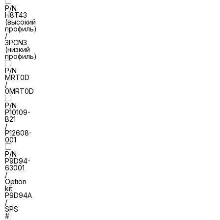
P/N
H8T43
(высокий
профиль)
/
3PCN3
(низкий
профиль)
P/N
MRT0D
/
0MRT0D
P/N
P10109-
B21
/
P12608-
001
P/N
P9D94-
63001
/
Option
kit
P9D94A
/
SPS
#