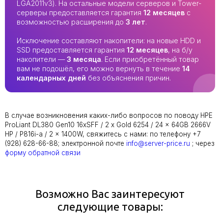
LGA2011v3). На остальные модели серверов и Tower-
серверы предоставляется гарантия
12 месяцев
с
возможностью расширения до
3 лет
.
Исключение составляют накопители: на новые HDD и
SSD предоставляется гарантия
12 месяцев
, на б/у
накопители —
3 месяца
. Если приобретённый товар
вам не подошёл, его можно вернуть в течение
14
календарных дней
без объяснения причин.
В случае возникновения каких-либо вопросов по поводу HPE
ProLiant DL380 Gen10 16xSFF / 2 x Gold 6254 / 24 x 64GB 2666V
HP / P816i-a / 2 x 1400W, свяжитесь с нами: по телефону +7
(928) 628-66-88; электронной почте
info@server-price.ru
; через
форму обратной связи
Возможно Вас заинтересуют
следующие товары: