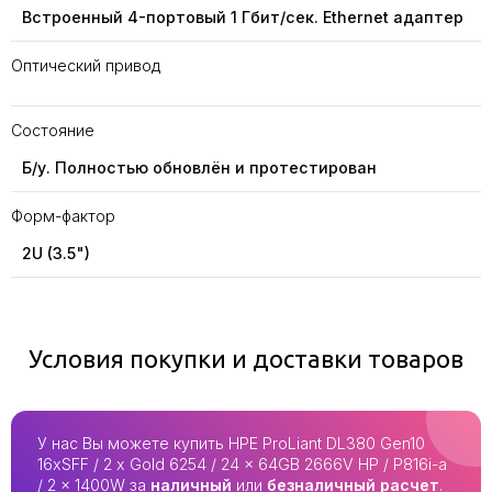
Встроенный 4-портовый 1 Гбит/сек. Ethernet адаптер
Оптический привод
Состояние
Б/у. Полностью обновлён и протестирован
Форм-фактор
2U (3.5")
Условия покупки и доставки товаров
У нас Вы можете купить HPE ProLiant DL380 Gen10
16xSFF / 2 x Gold 6254 / 24 x 64GB 2666V HP / P816i-a
/ 2 x 1400W за
наличный
или
безналичный расчет
.