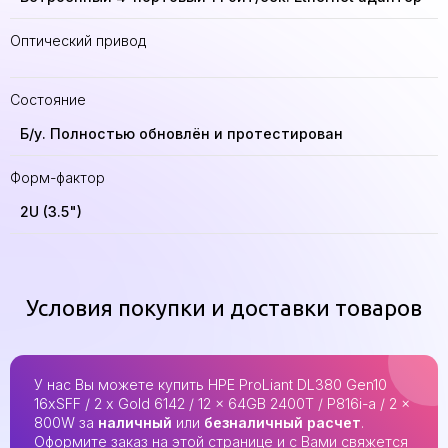
Оптический привод
Состояние
Б/у. Полностью обновлён и протестирован
Форм-фактор
2U (3.5")
Условия покупки и доставки товаров
У нас Вы можете купить HPE ProLiant DL380 Gen10
16xSFF / 2 x Gold 6142 / 12 x 64GB 2400T / P816i-a / 2 x
800W за
наличный
или
безналичный расчет
.
Оформите заказ на этой странице и с Вами свяжется