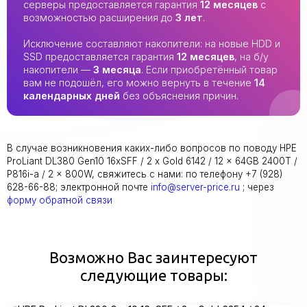
серверы предоставляется гарантия
12 месяцев
с
возможностью расширения до
3 лет
.
Исключение составляют накопители: на новые HDD и
SSD предоставляется гарантия
12 месяцев
, на б/у
накопители —
3 месяца
. Если приобретённый товар
вам не подошёл, его можно вернуть в течение
14
календарных дней
без объяснения причин.
В случае возникновения каких-либо вопросов по поводу HPE
ProLiant DL380 Gen10 16xSFF / 2 x Gold 6142 / 12 x 64GB 2400T /
P816i-a / 2 x 800W, свяжитесь с нами: по телефону +7 (928)
628-66-88; электронной почте
info@server-price.ru
; через
форму обратной связи
Возможно Вас заинтересуют
следующие товары: