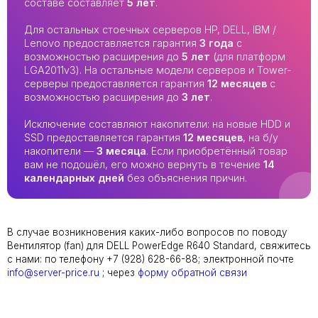
составе составляет
5 лет
.
Для остальных стоечных серверов HP, DELL, IBM /
Lenovo предоставляется гарантия
3 года
с
возможностью расширения до
5 лет
(для платформ
LGA2011v3). На остальные модели серверов и Tower-
серверы предоставляется гарантия
12 месяцев
с
возможностью расширения до
3 лет
.
Исключение составляют накопители: на новые HDD и
SSD предоставляется гарантия
12 месяцев
, на б/у
накопители —
3 месяца
. Если приобретённый товар
вам не подошёл, его можно вернуть в течение
14
календарных дней
без объяснения причин.
В случае возникновения каких-либо вопросов по поводу
Вентилятор (fan) для DELL PowerEdge R640 Standard, свяжитесь
с нами: по телефону +7 (928) 628-66-88; электронной почте
info@server-price.ru
; через
форму обратной связи