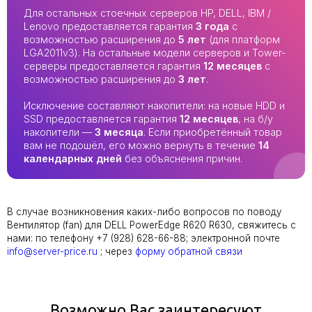
Для остальных стоечных серверов HP, DELL, IBM /
Lenovo предоставляется гарантия
3 года
с
возможностью расширения до
5 лет
(для платформ
LGA2011v3). На остальные модели серверов и Tower-
серверы предоставляется гарантия
12 месяцев
с
возможностью расширения до
3 лет
.
Исключение составляют накопители: на новые HDD и
SSD предоставляется гарантия
12 месяцев
, на б/у
накопители —
3 месяца
. Если приобретённый товар
вам не подошёл, его можно вернуть в течение
14
календарных дней
без объяснения причин.
В случае возникновения каких-либо вопросов по поводу
Вентилятор (fan) для DELL PowerEdge R620 R630, свяжитесь с
нами: по телефону +7 (928) 628-66-88; электронной почте
info@server-price.ru
; через
форму обратной связи
Возможно Вас заинтересуют