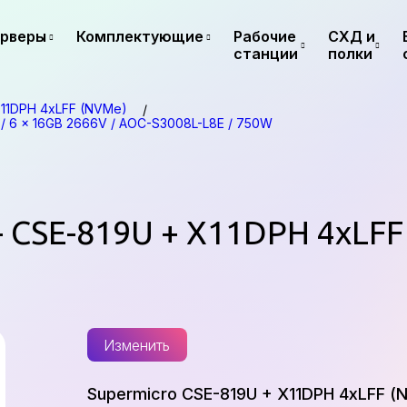
рверы
Комплектующие
Рабочие
СХД и
станции
полки
X11DPH 4xLFF (NVMe)
2 / 6 x 16GB 2666V / AOC-S3008L-L8E / 750W
 CSE-819U + X11DPH 4xLFF
Изменить
Supermicro CSE-819U + X11DPH 4xLFF (NV