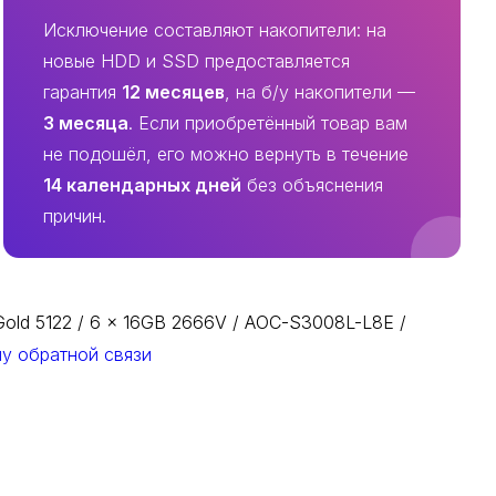
Исключение составляют накопители: на
новые HDD и SSD предоставляется
гарантия
12 месяцев
, на б/у накопители —
3 месяца
. Если приобретённый товар вам
не подошёл, его можно вернуть в течение
14 календарных дней
без объяснения
причин.
old 5122 / 6 x 16GB 2666V / AOC-S3008L-L8E /
у обратной связи