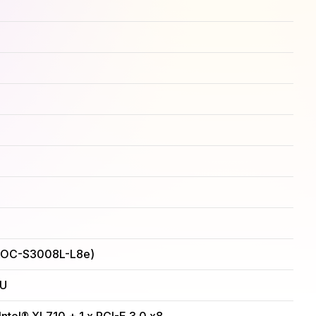
(AOC-S3008L-L8e)
9U