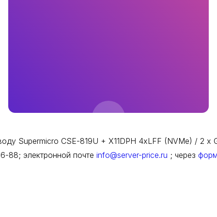
оду Supermicro CSE-819U + X11DPH 4xLFF (NVMe) / 2 x G
66-88; электронной почте
info@server-price.ru
; через
форм