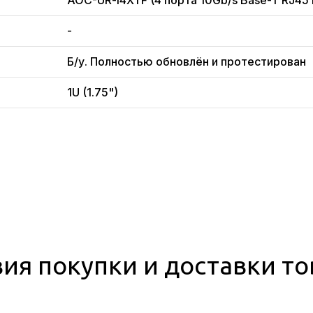
AOC-UR-i4XTF (4 порта 10Gb/s Base-T RJ45 In
-
Б/у. Полностью обновлён и протестирован
1U (1.75")
ия покупки и доставки т