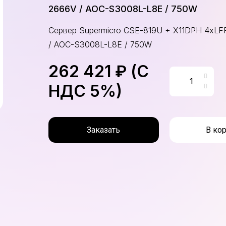
2666V / AOC-S3008L-L8E / 750W
Сервер Supermicro CSE-819U + X11DPH 4xLFF 
/ AOC-S3008L-L8E / 750W
262 421 ₽ (С
НДС 5%)
Заказать
В ко