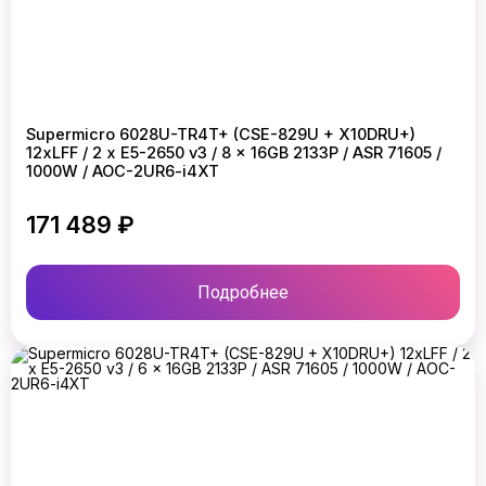
Supermicro 6028U-TR4T+ (CSE-829U + X10DRU+)
12xLFF / 2 x E5-2650 v3 / 8 x 16GB 2133P / ASR 71605 /
1000W / AOC-2UR6-i4XT
171 489 ₽
Подробнее