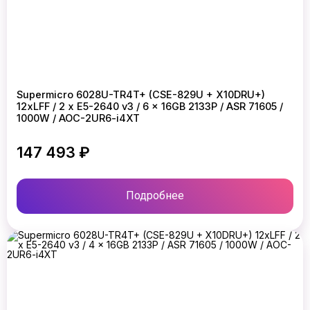
Supermicro 6028U-TR4T+ (CSE-829U + X10DRU+)
12xLFF / 2 x E5-2640 v3 / 6 x 16GB 2133P / ASR 71605 /
1000W / AOC-2UR6-i4XT
147 493 ₽
Подробнее