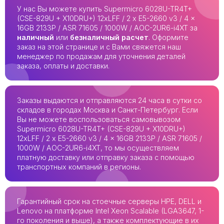
У нас Вы можете купить Supermicro 6028U-TR4T+
(CSE-829U + X10DRU+) 12xLFF / 2 x E5-2660 v3 / 4 x
16GB 2133P / ASR 71605 / 1000W / AOC-2UR6-i4XT за
наличный
или
безналичный расчет
. Оформите
заказ на этой странице и с Вами свяжется наш
менеджер по продажам для уточнения деталей
заказа, оплаты и доставки.
Заказы выдаются и отправляются 24 часа в сутки со
складов в городах Москва и Санкт-Петербург. Если
Вы не можете воспользоваться самовывозом
Supermicro 6028U-TR4T+ (CSE-829U + X10DRU+)
12xLFF / 2 x E5-2660 v3 / 4 x 16GB 2133P / ASR 71605 /
1000W / AOC-2UR6-i4XT, то мы осуществляем
платную доставку или отправку заказа с помощью
транспортных компаний в регионы.
Гарантийный срок на стоечные серверы HPE, DELL и
Lenovo на платформе Intel Xeon Scalable (LGA3647, 1-
го поколения и выше), а также комплектующие в их