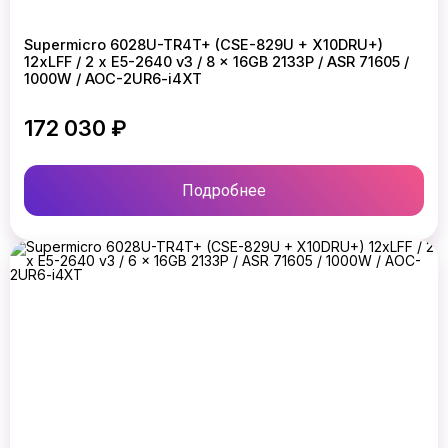
Supermicro 6028U-TR4T+ (CSE-829U + X10DRU+)
12xLFF / 2 x E5-2640 v3 / 8 x 16GB 2133P / ASR 71605 /
1000W / AOC-2UR6-i4XT
172 030 ₽
Подробнее