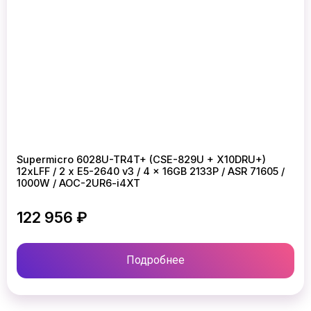
Supermicro 6028U-TR4T+ (CSE-829U + X10DRU+)
12xLFF / 2 x E5-2640 v3 / 4 x 16GB 2133P / ASR 71605 /
1000W / AOC-2UR6-i4XT
122 956 ₽
Подробнее