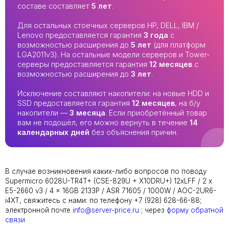
составе составляет
5 лет
.
Для остальных стоечных серверов HP, DELL, IBM /
Lenovo предоставляется гарантия
3 года
с
возможностью расширения до
5 лет
(для платформ
LGA2011v3). На остальные модели серверов и Tower-
серверы предоставляется гарантия
12 месяцев
с
возможностью расширения до
3 лет
.
Исключение составляют накопители: на новые HDD и
SSD предоставляется гарантия
12 месяцев
, на б/у
накопители —
3 месяца
. Если приобретённый товар
вам не подошёл, его можно вернуть в течение
14
календарных дней
без объяснения причин.
В случае возникновения каких-либо вопросов по поводу
Supermicro 6028U-TR4T+ (CSE-829U + X10DRU+) 12xLFF / 2 x
E5-2660 v3 / 4 x 16GB 2133P / ASR 71605 / 1000W / AOC-2UR6-
i4XT, свяжитесь с нами: по телефону +7 (928) 628-66-88;
электронной почте
info@server-price.ru
; через
форму обратной
связи