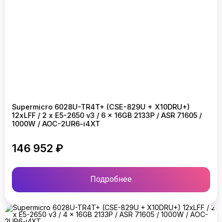
Supermicro 6028U-TR4T+ (CSE-829U + X10DRU+)
12xLFF / 2 x E5-2650 v3 / 6 x 16GB 2133P / ASR 71605 /
1000W / AOC-2UR6-i4XT
146 952 ₽
Подробнее