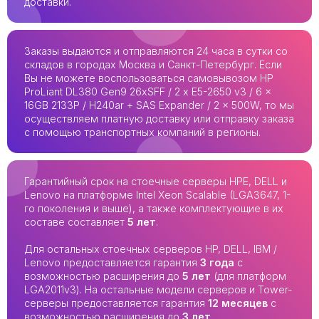
доставки.
Заказы выдаются и отправляются 24 часа в сутки со
складов в городах Москва и Санкт-Петербург. Если
Вы не можете воспользоваться самовывозом HP
ProLiant DL380 Gen9 26xSFF / 2 x E5-2650 v3 / 6 x
16GB 2133P / H240ar + SAS Expander / 2 x 500W, то мы
осуществляем платную доставку или отправку заказа
с помощью транспортных компаний в регионы.
Гарантийный срок на стоечные серверы HPE, DELL и
Lenovo на платформе Intel Xeon Scalable (LGA3647, 1-
го поколения и выше), а также комплектующие в их
составе составляет
5 лет
.
Для остальных стоечных серверов HP, DELL, IBM /
Lenovo предоставляется гарантия
3 года
с
возможностью расширения до
5 лет
(для платформ
LGA2011v3). На остальные модели серверов и Tower-
серверы предоставляется гарантия
12 месяцев
с
возможностью расширения до
3 лет
.