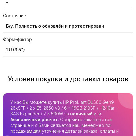
-
Состояние
Б/у. Полностью обновлён и протестирован
Форм-фактор
2U (3.5")
Условия покупки и доставки товаров
У нас Вы можете купить HP ProLiant DL380 Gen9
26xSFF / 2 x E5-2650 v3 / 6 x 16GB 2133P / H240ar +
SAS Expander / 2 x 500W за
наличный
или
безналичный расчет
. Оформите заказ на этой
странице и с Вами свяжется наш менеджер по
продажам для уточнения деталей заказа, оплаты и