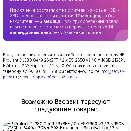
Исключение составляют накопители: на новые HDD и
SSD предоставляется гарантия
12 месяцев
, на б/у
накопители —
3 месяца
. Если приобретённый товар
вам не подошёл, его можно вернуть в течение
14
календарных дней
без объяснения причин.
В случае возникновения каких-либо вопросов по поводу HP
ProLiant DL380 Gen9 26xSFF / 2 x E5-2650 v3 / 6 x 16GB 2133P /
H240ar + SAS Expander / 2 x 500W, свяжитесь с нами: по
телефону +7 (928) 628-66-88; электронной почте
info@server-
price.ru
; через
форму обратной связи
Возможно Вас заинтересуют
следующие товары: