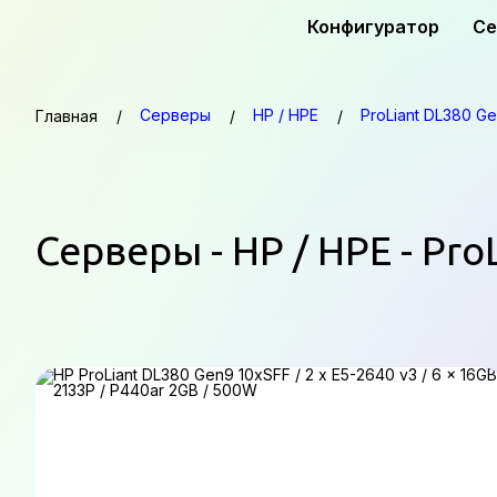
Конфигуратор
Се
Серверы
HP / HPE
ProLiant DL380 G
Главная
Серверы - HP / HPE - Pr