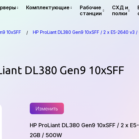
рверы
Комплектующие
Рабочие
СХД и
станции
полки
en9 10xSFF
HP ProLiant DL380 Gen9 10xSFF / 2 x E5-2640 v3 /
oLiant DL380 Gen9 10xSFF
Изменить
HP ProLiant DL380 Gen9 10xSFF / 2 x E5
2GB / 500W