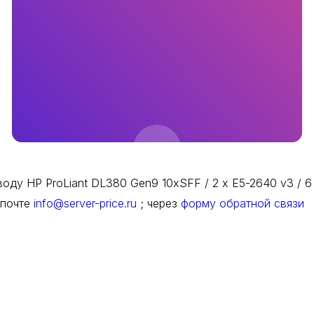
оду HP ProLiant DL380 Gen9 10xSFF / 2 x E5-2640 v3 / 6
 почте
info@server-price.ru
; через
форму обратной связи