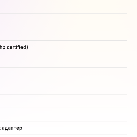
)
 certified)
t адаптер