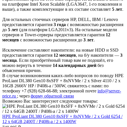
на платформе Intel Xeon Scalable (LGA3647, 1-го поколения и
выше), а также комплектующие в их составе составляет
5 лет
.
Для остальных стоечных серверов HP, DELL, IBM / Lenovo
предоставляется гарантия
3 года
с возможностью расширения
до
5 лет
(для платформ LGA2011v3). На остальные модели
серверов и Tower-серверы предоставляется гарантия
12
месяцев
с возможностью расширения до
3 лет
.
Исключение составляют накопители: на новые HDD и SSD
предоставляется гарантия
12 месяцев
, на б/у накопители —
3
месяца
. Если приобретённый товар вам не подошёл, его
можно вернуть в течение
14 календарных дней
без
объяснения причин.
В случае возникновения каких-либо вопросов по поводу HPE
ProLiant DL380 Gen10 8xSFF + 8xNVMe / 2 x Silver 4110 / 2 x
16GB 2666V HP / P408i-a / 500W, свяжитесь с нами: по
телефону +7 (928) 628-66-88; электронной почте
info@server-
price.ru
; через
форму обратной связи
Возможно Вас заинтересуют следующие товары:
HPE ProLiant DL380 Gen10 8xSFF + 8xNVMe / 2 x Gold 6254 /
12 x 64GB 2400T / P408i-a / 2 x 1400W