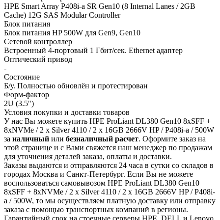
HPE Smart Array P408i-a SR Gen10 (8 Internal Lanes / 2GB
Cache) 12G SAS Modular Controller
Блок питания
Блок питания HP 500W для Gen9, Gen10
Сетевой контроллер
Встроенный 4-портовый 1 Гбит/сек. Ethernet адаптер
Оптический привод
-
Состояние
Б/у. Полностью обновлён и протестирован
Форм-фактор
2U (3.5")
Условия покупки и доставки товаров
У нас Вы можете купить HPE ProLiant DL380 Gen10 8xSFF +
8xNVMe / 2 x Silver 4110 / 2 x 16GB 2666V HP / P408i-a / 500W
за
наличный
или
безналичный расчет
. Оформите заказ на
этой странице и с Вами свяжется наш менеджер по продажам
для уточнения деталей заказа, оплаты и доставки.
Заказы выдаются и отправляются 24 часа в сутки со складов в
городах Москва и Санкт-Петербург. Если Вы не можете
воспользоваться самовывозом HPE ProLiant DL380 Gen10
8xSFF + 8xNVMe / 2 x Silver 4110 / 2 x 16GB 2666V HP / P408i-
a / 500W, то мы осуществляем платную доставку или отправку
заказа с помощью транспортных компаний в регионы.
Гарантийный срок на стоечные серверы HPE, DELL и Lenovo