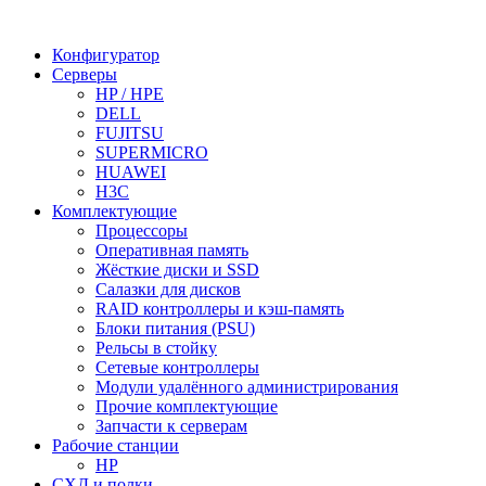
Конфигуратор
Серверы
HP / HPE
DELL
FUJITSU
SUPERMICRO
HUAWEI
H3C
Комплектующие
Процессоры
Оперативная память
Жёсткие диски и SSD
Салазки для дисков
RAID контроллеры и кэш-память
Блоки питания (PSU)
Рельсы в стойку
Сетевые контроллеры
Модули удалённого администрирования
Прочие комплектующие
Запчасти к серверам
Рабочие станции
HP
СХД и полки