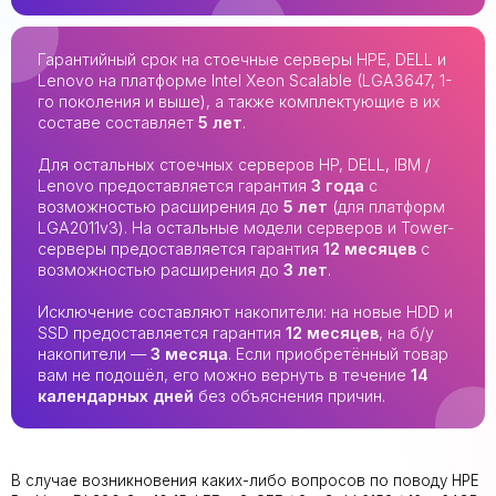
Гарантийный срок на стоечные серверы HPE, DELL и
Lenovo на платформе Intel Xeon Scalable (LGA3647, 1-
го поколения и выше), а также комплектующие в их
составе составляет
5 лет
.
Для остальных стоечных серверов HP, DELL, IBM /
Lenovo предоставляется гарантия
3 года
с
возможностью расширения до
5 лет
(для платформ
LGA2011v3). На остальные модели серверов и Tower-
серверы предоставляется гарантия
12 месяцев
с
возможностью расширения до
3 лет
.
Исключение составляют накопители: на новые HDD и
SSD предоставляется гарантия
12 месяцев
, на б/у
накопители —
3 месяца
. Если приобретённый товар
вам не подошёл, его можно вернуть в течение
14
календарных дней
без объяснения причин.
В случае возникновения каких-либо вопросов по поводу HPE