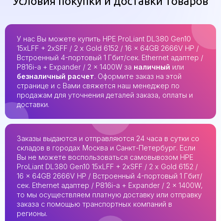
Условия покупки и доставки товаров
У нас Вы можете купить HPE ProLiant DL380 Gen10
15xLFF + 2xSFF / 2 x Gold 6152 / 16 x 64GB 2666V HP /
Встроенный 4-портовый 1 Гбит/сек. Ethernet адаптер /
P816i-a + Expander / 2 x 1400W за
наличный
или
безналичный расчет
. Оформите заказ на этой
странице и с Вами свяжется наш менеджер по
продажам для уточнения деталей заказа, оплаты и
доставки.
Заказы выдаются и отправляются 24 часа в сутки со
складов в городах Москва и Санкт-Петербург. Если
Вы не можете воспользоваться самовывозом HPE
ProLiant DL380 Gen10 15xLFF + 2xSFF / 2 x Gold 6152 /
16 x 64GB 2666V HP / Встроенный 4-портовый 1 Гбит/
сек. Ethernet адаптер / P816i-a + Expander / 2 x 1400W,
то мы осуществляем платную доставку или отправку
заказа с помощью транспортных компаний в
регионы.