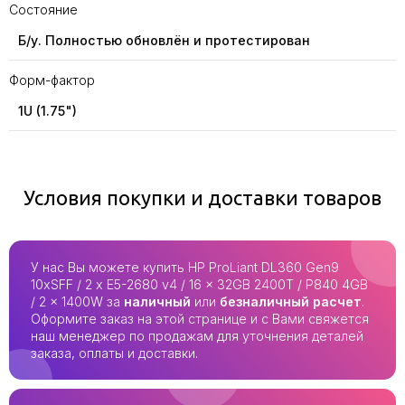
Состояние
Б/у. Полностью обновлён и протестирован
Форм-фактор
1U (1.75")
Условия покупки и доставки товаров
У нас Вы можете купить HP ProLiant DL360 Gen9
10xSFF / 2 x E5-2680 v4 / 16 x 32GB 2400T / P840 4GB
/ 2 x 1400W за
наличный
или
безналичный расчет
.
Оформите заказ на этой странице и с Вами свяжется
наш менеджер по продажам для уточнения деталей
заказа, оплаты и доставки.