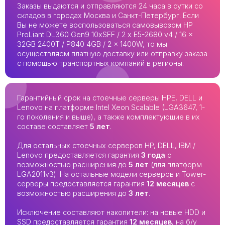
Заказы выдаются и отправляются 24 часа в сутки со
складов в городах Москва и Санкт-Петербург. Если
Вы не можете воспользоваться самовывозом HP
ProLiant DL360 Gen9 10xSFF / 2 x E5-2680 v4 / 16 x
32GB 2400T / P840 4GB / 2 x 1400W, то мы
осуществляем платную доставку или отправку заказа
с помощью транспортных компаний в регионы.
Гарантийный срок на стоечные серверы HPE, DELL и
Lenovo на платформе Intel Xeon Scalable (LGA3647, 1-
го поколения и выше), а также комплектующие в их
составе составляет
5 лет
.
Для остальных стоечных серверов HP, DELL, IBM /
Lenovo предоставляется гарантия
3 года
с
возможностью расширения до
5 лет
(для платформ
LGA2011v3). На остальные модели серверов и Tower-
серверы предоставляется гарантия
12 месяцев
с
возможностью расширения до
3 лет
.
Исключение составляют накопители: на новые HDD и
SSD предоставляется гарантия
12 месяцев
, на б/у