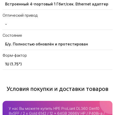
Встроенный 4-портовый 1 Гбит/сек. Ethernet адаптер
Оптический привод
-
Состояние
Б/у. Полностью обновлён и протестирован
Форм-фактор
1U (1.75")
Условия покупки и доставки товаров
У нас Вы можете купить HPE ProLiant DL360 Gen10
8xSFF / 2 x Gold 6142 / 12 x 64GB 2666V HP / P408i-a /