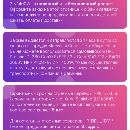
2 x 1400W за
наличный
или
безналичный расчет
.
Оформите заказ на этой странице и с Вами свяжется
наш менеджер по продажам для уточнения деталей
заказа, оплаты и доставки.
Заказы выдаются и отправляются 24 часа в сутки со
складов в городах Москва и Санкт-Петербург. Если
Вы не можете воспользоваться самовывозом HPE
ProLiant DL360 Gen10 8xSFF / 2 x Gold 6142 / 12 x 64GB
2666V HP / P408i-a / 2 x 1400W, то мы осуществляем
платную доставку или отправку заказа с помощью
транспортных компаний в регионы.
Гарантийный срок на стоечные серверы HPE, DELL и
Lenovo на платформе Intel Xeon Scalable (LGA3647, 1-
го поколения и выше), а также комплектующие в их
составе составляет
5 лет
.
Для остальных стоечных серверов HP, DELL, IBM /
Lenovo предоставляется гарантия
3 года
с