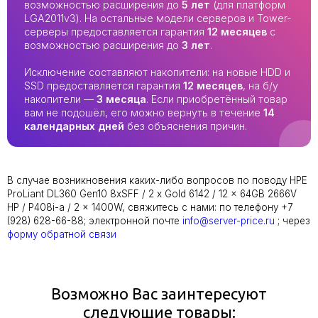
возможностью расширения до
5 лет
(для платформ
LGA2011v3). На остальные модели серверов и Tower-
серверы предоставляется гарантия
12 месяцев
с
возможностью расширения до
3 лет
.
Исключение составляют накопители: на новые HDD и
SSD предоставляется гарантия
12 месяцев
, на б/у
накопители —
3 месяца
. Если приобретённый товар
вам не подошёл, его можно вернуть в течение
14
календарных дней
без объяснения причин.
В случае возникновения каких-либо вопросов по поводу HPE
ProLiant DL360 Gen10 8xSFF / 2 x Gold 6142 / 12 x 64GB 2666V
HP / P408i-a / 2 x 1400W, свяжитесь с нами: по телефону +7
(928) 628-66-88; электронной почте
info@server-price.ru
; через
форму обратной связи
Возможно Вас заинтересуют
следующие товары: