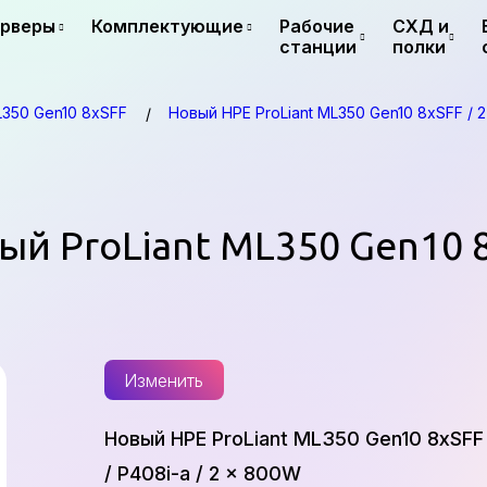
рверы
Комплектующие
Рабочие
СХД и
станции
полки
L350 Gen10 8xSFF
Новый HPE ProLiant ML350 Gen10 8xSFF / 2 
вый ProLiant ML350 Gen10 
Изменить
Новый HPE ProLiant ML350 Gen10 8xSFF /
/ P408i-a / 2 x 800W