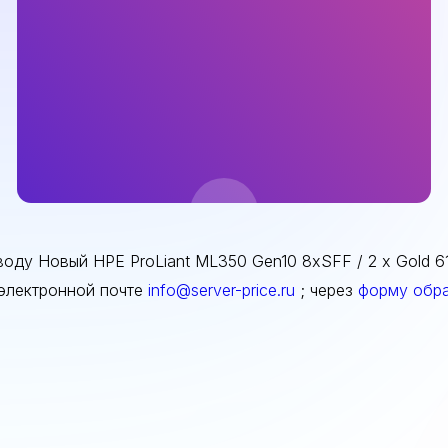
ду Новый HPE ProLiant ML350 Gen10 8xSFF / 2 x Gold 61
 электронной почте
info@server-price.ru
; через
форму обра