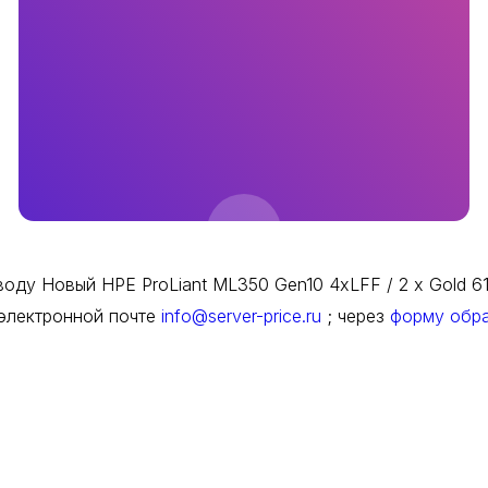
ду Новый HPE ProLiant ML350 Gen10 4xLFF / 2 x Gold 614
 электронной почте
info@server-price.ru
; через
форму обра