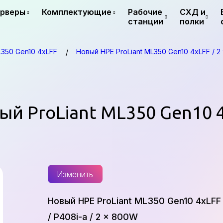
рверы
Комплектующие
Рабочие
СХД и
станции
полки
L350 Gen10 4xLFF
Новый HPE ProLiant ML350 Gen10 4xLFF / 2 
вый ProLiant ML350 Gen10 
Изменить
Новый HPE ProLiant ML350 Gen10 4xLFF /
/ P408i-a / 2 x 800W