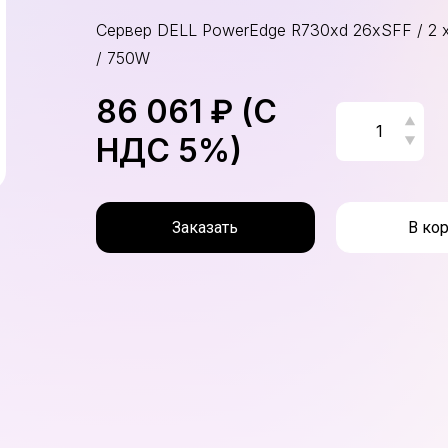
Сервер DELL PowerEdge R730xd 26xSFF / 2 x 
/ 750W
86 061 ₽ (С
НДС 5%)
Заказать
В ко