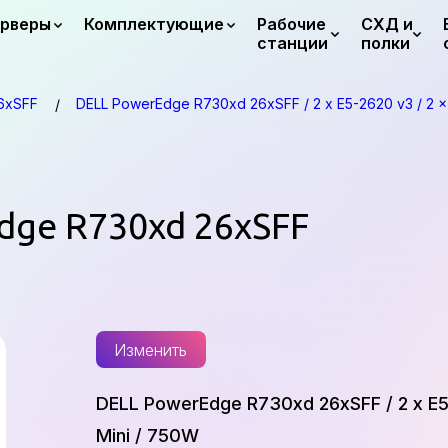
рверы
Комплектующие
Рабочие
СХД и
станции
полки
6xSFF
DELL PowerEdge R730xd 26xSFF / 2 x E5-2620 v3 / 2 x
Edge R730xd 26xSFF
Изменить
DELL PowerEdge R730xd 26xSFF / 2 x E5
Mini / 750W