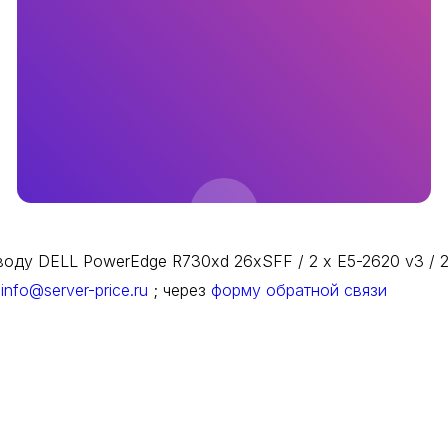
оду DELL PowerEdge R730xd 26xSFF / 2 x E5-2620 v3 / 2 
е
info@server-price.ru
; через
форму обратной связи