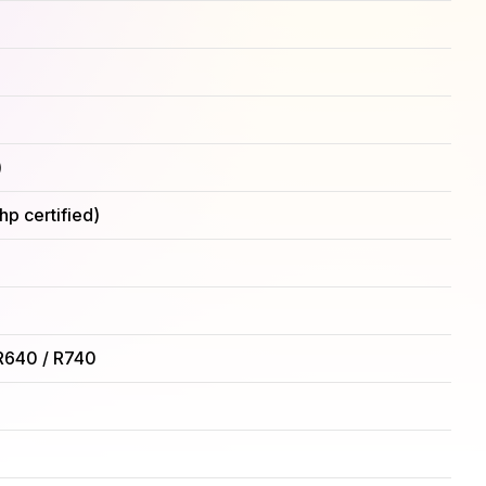
)
 certified)
R640 / R740