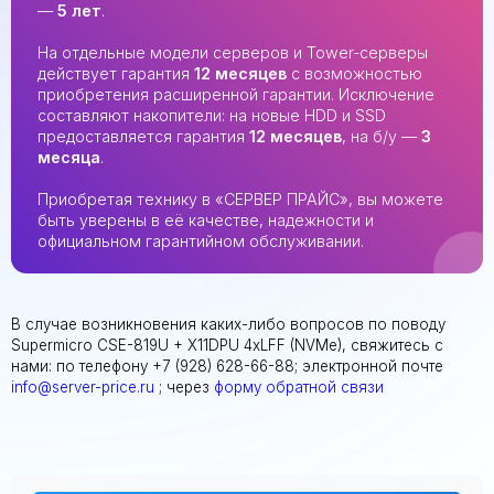
—
5 лет
.
На отдельные модели серверов и Tower-серверы
действует гарантия
12 месяцев
с возможностью
приобретения расширенной гарантии. Исключение
составляют накопители: на новые HDD и SSD
предоставляется гарантия
12 месяцев
, на б/у —
3
месяца
.
Приобретая технику в «СЕРВЕР ПРАЙС», вы можете
быть уверены в её качестве, надежности и
официальном гарантийном обслуживании.
В случае возникновения каких-либо вопросов по поводу
Supermicro CSE-819U + X11DPU 4xLFF (NVMe), свяжитесь с
нами: по телефону +7 (928) 628-66-88; электронной почте
info@server-price.ru
; через
форму обратной связи