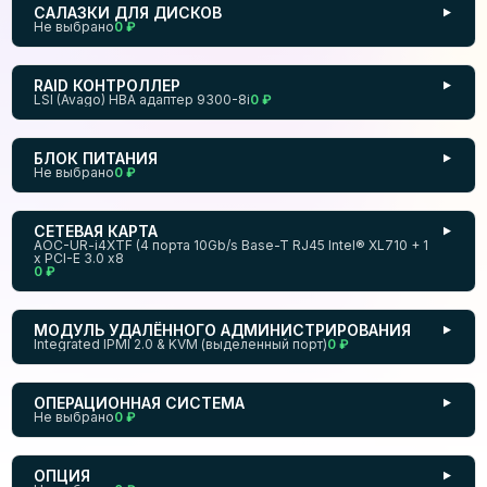
САЛАЗКИ ДЛЯ ДИСКОВ
▼
Не выбрано
0 ₽
RAID КОНТРОЛЛЕР
▼
LSI (Avago) HBA адаптер 9300-8i
0 ₽
БЛОК ПИТАНИЯ
▼
Не выбрано
0 ₽
СЕТЕВАЯ КАРТА
▼
AOC-UR-i4XTF (4 порта 10Gb/s Base-T RJ45 Intel® XL710 + 1
x PCI-E 3.0 x8
0 ₽
МОДУЛЬ УДАЛЁННОГО АДМИНИСТРИРОВАНИЯ
▼
Integrated IPMI 2.0 & KVM (выделенный порт)
0 ₽
ОПЕРАЦИОННАЯ СИСТЕМА
▼
Не выбрано
0 ₽
ОПЦИЯ
▼