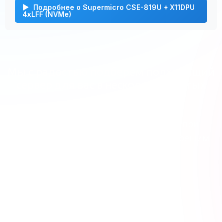
Подробнее о Supermicro CSE-819U + X11DPU
4xLFF (NVMe)
Мы с радостью подберем подходящий
сервер для вас в несколько простых
шагов!
Свяжитесь с нашим специалистом при
помощи формы обратной связи и мы решим
вашу проблему!