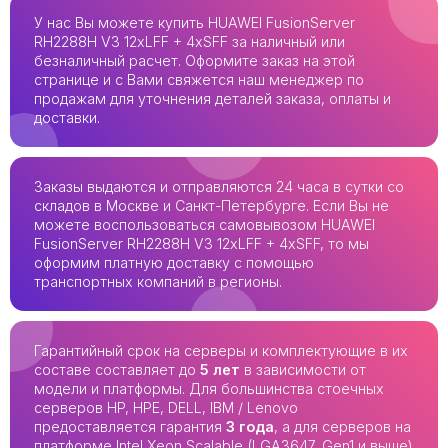
У нас Вы можете купить HUAWEI FusionServer
RH2288H V3 12xLFF + 4xSFF за наличный или
безналичный расчет. Оформите заказ на этой
странице и с Вами свяжется наш менеджер по
продажам для уточнения деталей заказа, оплаты и
доставки.
Заказы выдаются и отправляются 24 часа в сутки со
складов в Москве и Санкт-Петербурге. Если Вы не
можете воспользоваться самовывозом HUAWEI
FusionServer RH2288H V3 12xLFF + 4xSFF, то мы
оформим платную доставку с помощью
транспортных компаний в регионы.
Гарантийный срок на серверы и комплектующие в их
составе составляет до
5 лет
в зависимости от
модели и платформы. Для большинства стоечных
серверов HP, HPE, DELL, IBM / Lenovo
предоставляется гарантия
3 года
, а для серверов на
платформе Intel Xeon Scalable (LGA3647, Gen1 и выше)