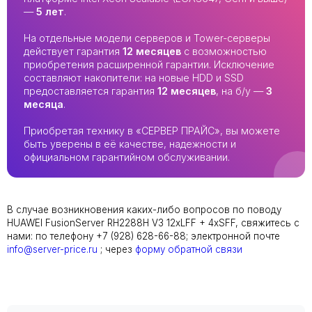
—
5 лет
.
На отдельные модели серверов и Tower-серверы
действует гарантия
12 месяцев
с возможностью
приобретения расширенной гарантии. Исключение
составляют накопители: на новые HDD и SSD
предоставляется гарантия
12 месяцев
, на б/у —
3
месяца
.
Приобретая технику в «СЕРВЕР ПРАЙС», вы можете
быть уверены в её качестве, надежности и
официальном гарантийном обслуживании.
В случае возникновения каких-либо вопросов по поводу
HUAWEI FusionServer RH2288H V3 12xLFF + 4xSFF, свяжитесь с
нами: по телефону +7 (928) 628-66-88; электронной почте
info@server-price.ru
; через
форму обратной связи