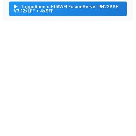
Подробнее о HUAWEI FusionServer RH2288H
V3 12xLFF + 4xSFF
Мы с радостью подберем подходящий
сервер для вас в несколько простых
шагов!
Свяжитесь с нашим специалистом при
помощи формы обратной связи и мы решим
вашу проблему!