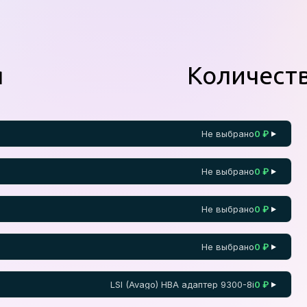
я
Количест
Не выбрано
0 ₽
▼
Не выбрано
0 ₽
▼
Не выбрано
0 ₽
▼
Не выбрано
0 ₽
▼
LSI (Avago) HBA адаптер 9300-8i
0 ₽
▼