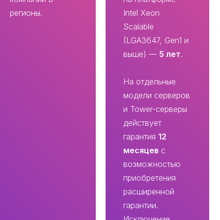
регионы.
Intel Xeon
Scalable
(LGA3647, Gen1 и
выше) —
5 лет
.
На отдельные
модели серверов
и Tower-серверы
действует
гарантия
12
месяцев
с
возможностью
приобретения
расширенной
гарантии.
Исключение