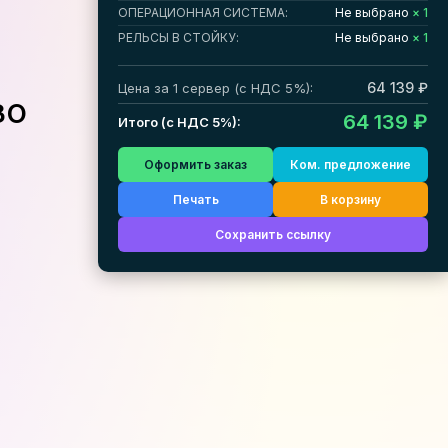
ОПЕРАЦИОННАЯ СИСТЕМА:
Не выбрано
× 1
РЕЛЬСЫ В СТОЙКУ:
Не выбрано
× 1
64 139 ₽
Цена за 1 сервер (с НДС 5%):
во
64 139 ₽
Итого (с НДС 5%):
Оформить заказ
Ком. предложение
Печать
В корзину
Сохранить ссылку