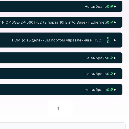
Не выбрано
0 ₽
▼
 NIC-10GE-2P-560T-L2 (2 порта 10ГБит/с Base-T Ethernet)
0 ₽
▼
0
HDM (с выделенным портом управления) и H3C FIST
▼
₽
Не выбрано
0 ₽
▼
Не выбрано
0 ₽
▼
Не выбрано
0 ₽
▼