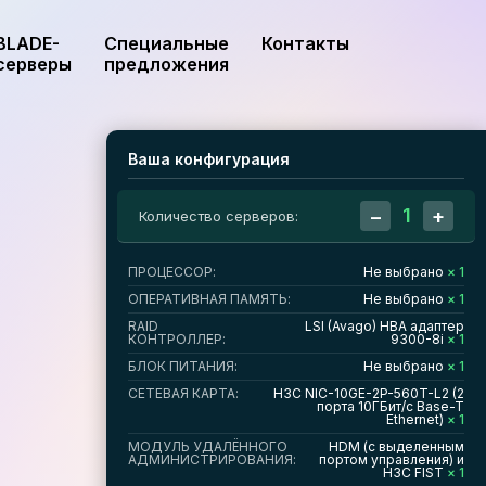
BLADE-
Специальные
Контакты
серверы
предложения
Ваша конфигурация
1
−
+
Количество серверов:
ПРОЦЕССОР:
Не выбрано
× 1
ОПЕРАТИВНАЯ ПАМЯТЬ:
Не выбрано
× 1
RAID
LSI (Avago) HBA адаптер
КОНТРОЛЛЕР:
9300-8i
× 1
БЛОК ПИТАНИЯ:
Не выбрано
× 1
СЕТЕВАЯ КАРТА:
H3C NIC-10GE-2P-560T-L2 (2
порта 10ГБит/с Base-T
Ethernet)
× 1
МОДУЛЬ УДАЛЁННОГО
HDM (с выделенным
АДМИНИСТРИРОВАНИЯ:
портом управления) и
H3C FIST
× 1