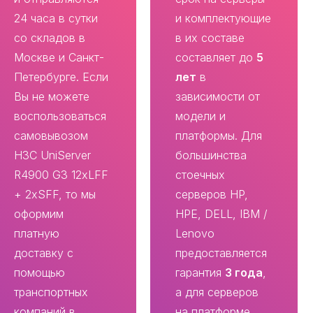
24 часа в сутки
и комплектующие
со складов в
в их составе
Москве и Санкт-
составляет до
5
Петербурге. Если
лет
в
Вы не можете
зависимости от
воспользоваться
модели и
самовывозом
платформы. Для
H3C UniServer
большинства
R4900 G3 12xLFF
стоечных
+ 2xSFF, то мы
серверов HP,
оформим
HPE, DELL, IBM /
платную
Lenovo
доставку с
предоставляется
помощью
гарантия
3 года
,
транспортных
а для серверов
компаний в
на платформе