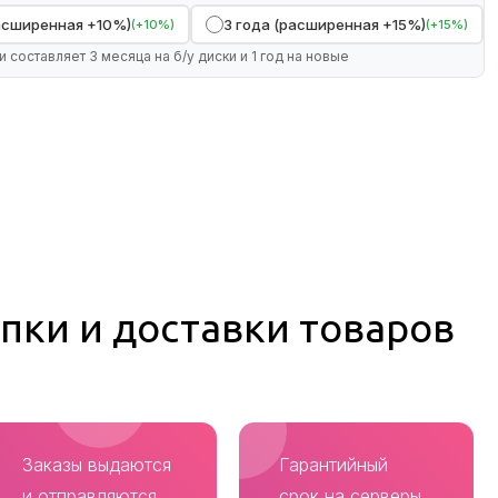
расширенная +10%)
3 года (расширенная +15%)
(+10%)
(+15%)
и составляет 3 месяца на б/у диски и 1 год на новые
пки и доставки товаров
Заказы выдаются
Гарантийный
и отправляются
срок на серверы