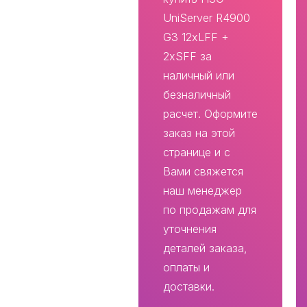
UniServer R4900
G3 12xLFF +
2xSFF за
наличный или
безналичный
расчет. Оформите
заказ на этой
странице и с
Вами свяжется
наш менеджер
по продажам для
уточнения
деталей заказа,
оплаты и
доставки.