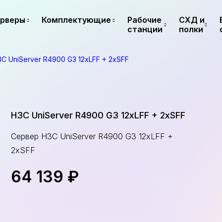
рверы
Комплектующие
Рабочие
СХД и
станции
полки
C UniServer R4900 G3 12xLFF + 2xSFF
H3C UniServer R4900 G3 12xLFF + 2xSFF
Сервер H3C UniServer R4900 G3 12xLFF +
2xSFF
64 139 ₽