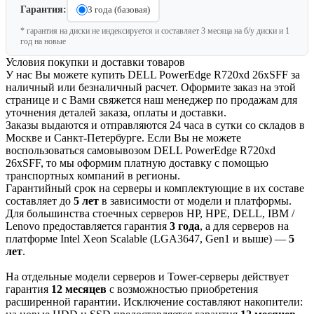
Гарантия:
3 года (базовая)
* гарантия на диски не индексируется и составляет 3 месяца на б/у диски и 1
год на новые
Условия покупки и доставки товаров
У нас Вы можете купить DELL PowerEdge R720xd 26xSFF за
наличный или безналичный расчет. Оформите заказ на этой
странице и с Вами свяжется наш менеджер по продажам для
уточнения деталей заказа, оплаты и доставки.
Заказы выдаются и отправляются 24 часа в сутки со складов в
Москве и Санкт-Петербурге. Если Вы не можете
воспользоваться самовывозом DELL PowerEdge R720xd
26xSFF, то мы оформим платную доставку с помощью
транспортных компаний в регионы.
Гарантийный срок на серверы и комплектующие в их составе
составляет до
5 лет
в зависимости от модели и платформы.
Для большинства стоечных серверов HP, HPE, DELL, IBM /
Lenovo предоставляется гарантия
3 года
, а для серверов на
платформе Intel Xeon Scalable (LGA3647, Gen1 и выше) —
5
лет
.
На отдельные модели серверов и Tower-серверы действует
гарантия
12 месяцев
с возможностью приобретения
расширенной гарантии. Исключение составляют накопители: