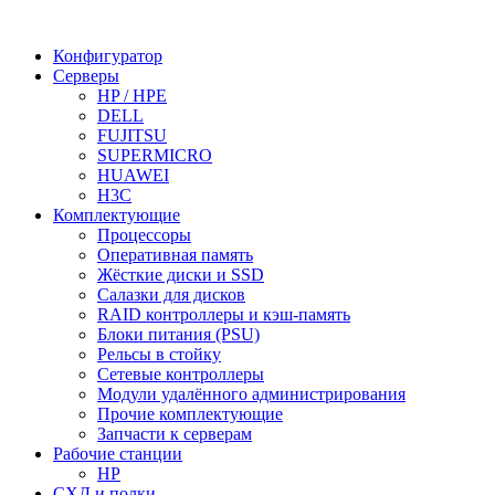
Конфигуратор
Серверы
HP / HPE
DELL
FUJITSU
SUPERMICRO
HUAWEI
H3C
Комплектующие
Процессоры
Оперативная память
Жёсткие диски и SSD
Салазки для дисков
RAID контроллеры и кэш-память
Блоки питания (PSU)
Рельсы в стойку
Сетевые контроллеры
Модули удалённого администрирования
Прочие комплектующие
Запчасти к серверам
Рабочие станции
HP
СХД и полки