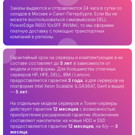
Заказы выдаются и отправляются 24 часа в сутки со
складов в Москве и Санкт-Петербурге. Если Вы не
можете воспользоваться самовывозом DELL
PowerEdge R650 10xSFF (NVMe), то мы оформим
платную доставку с помощью транспортных
компаний в регионы.
Гарантийный срок на серверы и комплектующие в их
составе составляет до
5 лет
в зависимости от
модели и платформы. Для большинства стоечных
серверов HP, HPE, DELL, IBM / Lenovo
предоставляется гарантия
3 года
, а для серверов на
платформе Intel Xeon Scalable (LGA3647, Gen1 и выше)
—
5 лет
.
На отдельные модели серверов и Tower-серверы
действует гарантия
12 месяцев
с возможностью
приобретения расширенной гарантии. Исключение
составляют накопители: на новые HDD и SSD
предоставляется гарантия
12 месяцев
, на б/у —
3
месяца
.