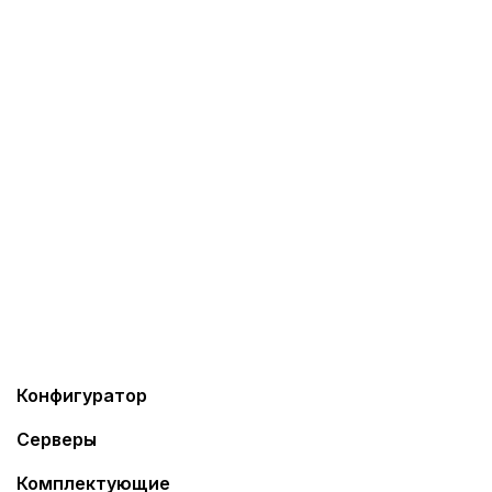
помощи формы обратной связи и мы решим
вашу проблему!
Конфигуратор
Серверы
Комплектующие