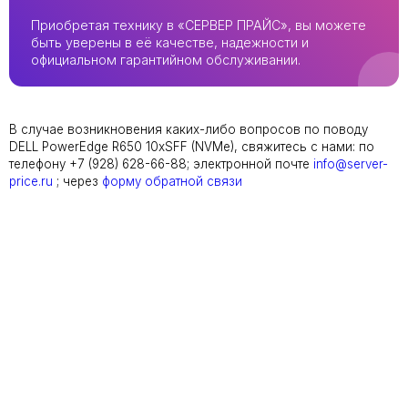
Приобретая технику в «СЕРВЕР ПРАЙС», вы можете
быть уверены в её качестве, надежности и
официальном гарантийном обслуживании.
В случае возникновения каких-либо вопросов по поводу
DELL PowerEdge R650 10xSFF (NVMe), свяжитесь с нами: по
телефону +7 (928) 628-66-88; электронной почте
info@server-
price.ru
; через
форму обратной связи
Мы с радостью подберем подходящий
сервер для вас в несколько простых
шагов!
Свяжитесь с нашим специалистом при