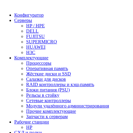
Конфигуратор
Серверы
HP / HPE
DELL
FUJITSU
SUPERMICRO
HUAWEI
H3C
Комплектующие
Процессоры
Оперативная память
Жёсткие диски и SSD
Салазки для дисков
RAID контроллеры и кэш-память
Блоки питания (PSU)
Рельсы в стойку
Сетевые контроллеры
Модули удалённого администрирования
Прочие комплектующие
Запчасти к серверам
Рабочие станции
HP
СХД и полки