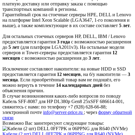
платную доставку или отправку заказа с помощью
транспортных компаний в регионы.
Гарантийный срок на стоечные серверы HPE, DELL и Lenovo
на платформе Intel Xeon Scalable (LGA3647, 1-го поколения и
выше), а также комплектующие в их составе составляет
5 лет
.
Для остальных стоечных серверов HP, DELL, IBM / Lenovo
предоставляется гарантия
3 года
с возможностью расширения
до
5 лет
(для платформ LGA2011v3). На остальные модели
серверов и Tower-серверы предоставляется гарантия
12
месяцев
с возможностью расширения до
3 лет
.
Исключение составляют накопители: на новые HDD и SSD
предоставляется гарантия
12 месяцев
, на б/у накопители —
3
месяца
. Если приобретённый товар вам не подошёл, его
можно вернуть в течение
14 календарных дней
без
объяснения причин.
В случае возникновения каких-либо вопросов по поводу
Кабель SFF-8087 для HP DL380p Gen8 25xSFF 686614-001,
свяжитесь с нами: по телефону +7 (928) 628-66-88;
электронной почте
info@server-price.ru
; через
форму обратной
связи
Возможно Вас заинтересуют следующие товары:
Кабели (2 шт) DELL 0FF7PK и 06PPNG для R640 (NVMe)