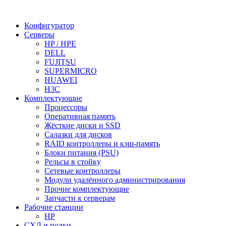
Конфигуратор
Серверы
HP / HPE
DELL
FUJITSU
SUPERMICRO
HUAWEI
H3C
Комплектующие
Процессоры
Оперативная память
Жёсткие диски и SSD
Салазки для дисков
RAID контроллеры и кэш-память
Блоки питания (PSU)
Рельсы в стойку
Сетевые контроллеры
Модули удалённого администрирования
Прочие комплектующие
Запчасти к серверам
Рабочие станции
HP
СХД и полки