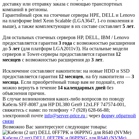
доставку или отправку заказа с помощью транспортных
компаний в регионы.
Гарантийный срок на стоечные серверы HPE, DELL и Lenovo
на платформе Intel Xeon Scalable (LGA3647, 1-го поколения и
выше), а также комплектующие в их составе составляет
5 лет
.
Для остальных стоечных серверов HP, DELL, IBM / Lenovo
предоставляется гарантия
3 года
с возможностью расширения
до
5 лет
(для платформ LGA2011v3). На остальные модели
серверов и Tower-серверы предоставляется гарантия
12
месяцев
с возможностью расширения до
3 лет
.
Исключение составляют накопители: на новые HDD и SSD
предоставляется гарантия
12 месяцев
, на б/у накопители —
3
месяца
. Если приобретённый товар вам не подошёл, его
можно вернуть в течение
14 календарных дней
без
объяснения причин.
В случае возникновения каких-либо вопросов по поводу
Кабель SFF-8087 для HP DL380 Gen9 12xLFF 747574-001,
свяжитесь с нами: по телефону +7 (928) 628-66-88;
электронной почте
info@server-price.ru
; через
форму обратной
связи
Возможно Вас заинтересуют следующие товары:
Кабели (2 шт) DELL 0FF7PK и 06PPNG для R640 (NVMe)