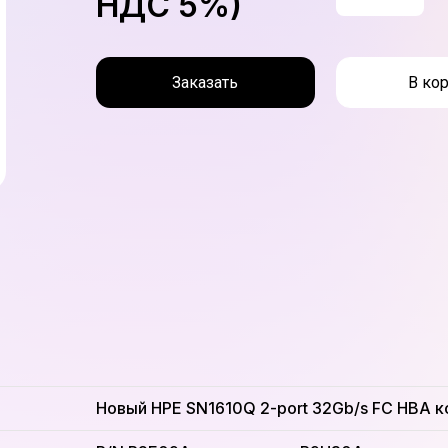
НДС 5%)
Заказать
В ко
Новый HPE SN1610Q 2-port 32Gb/s FC HBA к