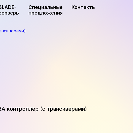
BLADE-
Специальные
Контакты
серверы
предложения
рансиверами)
BA контроллер (с трансиверами)