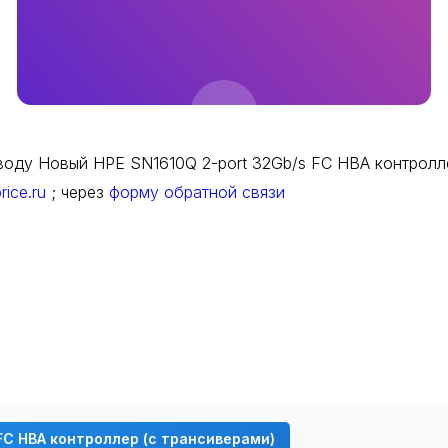
оду Новый HPE SN1610Q 2-port 32Gb/s FC HBA контролле
rice.ru
; через
форму обратной связи
FC HBA контроллер (с трансиверами)