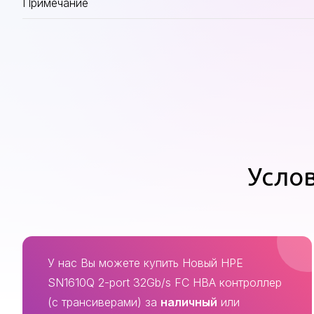
Примечание
Услов
У нас Вы можете купить Новый HPE
SN1610Q 2-port 32Gb/s FC HBA контроллер
(с трансиверами) за
наличный
или