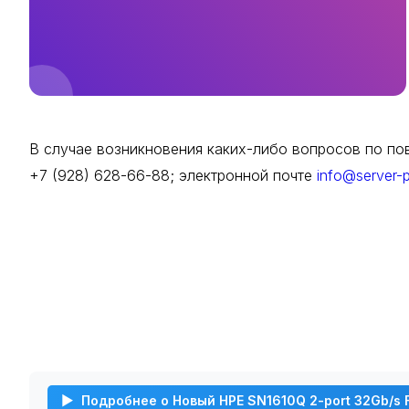
В случае возникновения каких-либо вопросов по пов
+7 (928) 628-66-88; электронной почте
info@server-p
Подробнее о Новый HPE SN1610Q 2-port 32Gb/s 