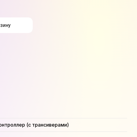
рзину
онтроллер (с трансиверами)