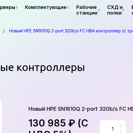
рверы
Комплектующие
Рабочие
СХД и
станции
полки
Новый HPE SN1610Q 2-port 32Gb/s FC HBA контроллер (с т
вые контроллеры
Новый HPE SN1610Q 2-port 32Gb/s FC H
130 985 ₽ (С