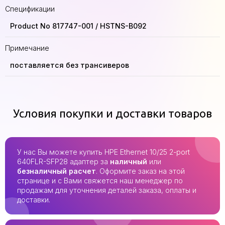
Спецификации
Product No 817747-001 / HSTNS-B092
Примечание
поставляется без трансиверов
Условия покупки и доставки товаров
У нас Вы можете купить HPE Ethernet 10/25 2-port
640FLR-SFP28 адаптер за
наличный
или
безналичный расчет
. Оформите заказ на этой
странице и с Вами свяжется наш менеджер по
продажам для уточнения деталей заказа, оплаты и
доставки.