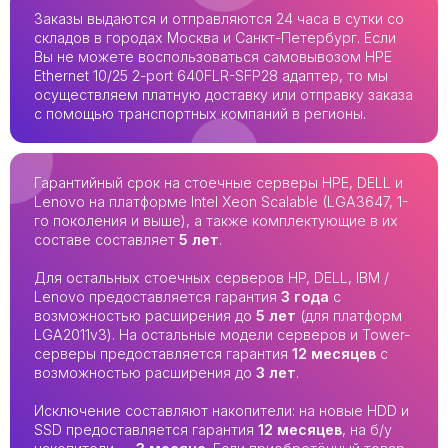
Заказы выдаются и отправляются 24 часа в сутки со
складов в городах Москва и Санкт-Петербург. Если
Вы не можете воспользоваться самовывозом HPE
Ethernet 10/25 2-port 640FLR-SFP28 адаптер, то мы
осуществляем платную доставку или отправку заказа
с помощью транспортных компаний в регионы.
Гарантийный срок на стоечные серверы HPE, DELL и
Lenovo на платформе Intel Xeon Scalable (LGA3647, 1-
го поколения и выше), а также комплектующие в их
составе составляет
5 лет
.
Для остальных стоечных серверов HP, DELL, IBM /
Lenovo предоставляется гарантия
3 года
с
возможностью расширения до
5 лет
(для платформ
LGA2011v3). На остальные модели серверов и Tower-
серверы предоставляется гарантия
12 месяцев
с
возможностью расширения до
3 лет
.
Исключение составляют накопители: на новые HDD и
SSD предоставляется гарантия
12 месяцев
, на б/у