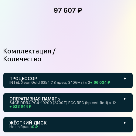
97 607 ₽
Комплектация
Количество
ПРОЦЕССОР
▼
INTEL Xeon Gold 6254 (18 ядер, 3.10GHz) × 2
+ 66 034 ₽
ОПЕРАТИВНАЯ ПАМЯТЬ
▼
64GB DDR4 PC4-19200 (2400T) ECC REG (hp certified) × 12
+ 523 944 ₽
ЖЁСТКИЙ ДИСК
▼
Не выбрано
0 ₽