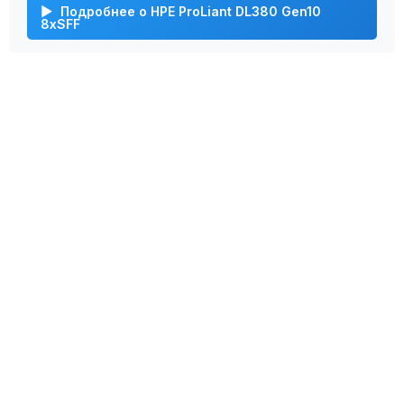
Подробнее о HPE ProLiant DL380 Gen10
8xSFF
Мы с радостью подберем подходящий
сервер для вас в несколько простых
шагов!
Свяжитесь с нашим специалистом при
помощи формы обратной связи и мы решим
вашу проблему!