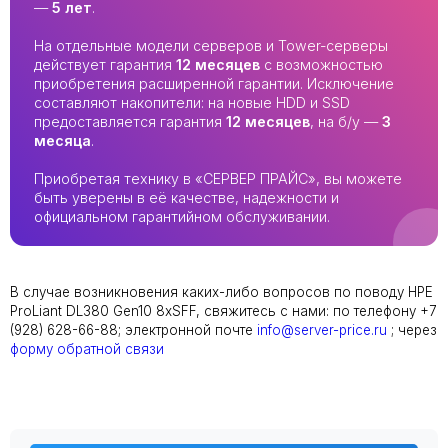
—
5 лет
.
На отдельные модели серверов и Tower-серверы
действует гарантия
12 месяцев
с возможностью
приобретения расширенной гарантии. Исключение
составляют накопители: на новые HDD и SSD
предоставляется гарантия
12 месяцев
, на б/у —
3
месяца
.
Приобретая технику в «СЕРВЕР ПРАЙС», вы можете
быть уверены в её качестве, надежности и
официальном гарантийном обслуживании.
В случае возникновения каких-либо вопросов по поводу HPE
ProLiant DL380 Gen10 8xSFF, свяжитесь с нами: по телефону +7
(928) 628-66-88; электронной почте
info@server-price.ru
; через
форму обратной связи