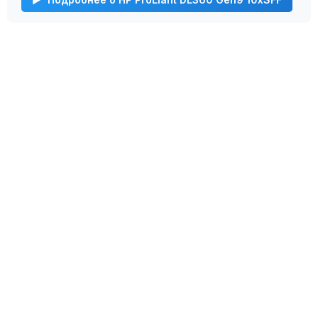
Мы с радостью подберем подходящий
сервер для вас в несколько простых
шагов!
Свяжитесь с нашим специалистом при
помощи формы обратной связи и мы решим
вашу проблему!