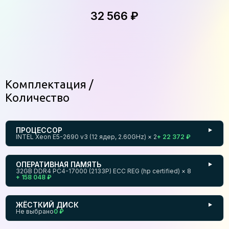
32 566 ₽
Комплектация
Количество
ПРОЦЕССОР
▼
INTEL Xeon E5-2690 v3 (12 ядер, 2.60GHz) × 2
+ 22 372 ₽
ОПЕРАТИВНАЯ ПАМЯТЬ
▼
32GB DDR4 PC4-17000 (2133P) ECC REG (hp certified) × 8
+ 158 048 ₽
ЖЁСТКИЙ ДИСК
▼
Не выбрано
0 ₽