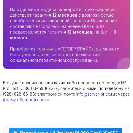
На отдельные модели серверов и Tower-серверы
действует гарантия
12 месяцев
с возможностью
приобретения расширенной гарантии. Исключение
составляют накопители: на новые HDD и SSD
предоставляется гарантия
12 месяцев
, на б/у —
3
месяца
.
Приобретая технику в «СЕРВЕР ПРАЙС», вы можете
быть уверены в её качестве, надежности и
официальном гарантийном обслуживании.
В случае возникновения каких-либо вопросов по поводу HP
ProLiant DL360 Gen9 10xSFF, свяжитесь с нами: по телефону +7
(928) 628-66-88; электронной почте
info@server-price.ru
; через
форму обратной связи
Подробнее о HP ProLiant DL360 Gen9 10xSFF