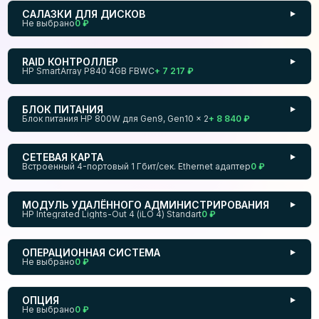
САЛАЗКИ ДЛЯ ДИСКОВ
▼
Не выбрано
0 ₽
RAID КОНТРОЛЛЕР
▼
HP SmartArray P840 4GB FBWC
+ 7 217 ₽
БЛОК ПИТАНИЯ
▼
Блок питания HP 800W для Gen9, Gen10 × 2
+ 8 840 ₽
СЕТЕВАЯ КАРТА
▼
Встроенный 4-портовый 1 Гбит/сек. Ethernet адаптер
0 ₽
МОДУЛЬ УДАЛЁННОГО АДМИНИСТРИРОВАНИЯ
▼
HP Integrated Lights-Out 4 (iLO 4) Standart
0 ₽
ОПЕРАЦИОННАЯ СИСТЕМА
▼
Не выбрано
0 ₽
ОПЦИЯ
▼
Не выбрано
0 ₽