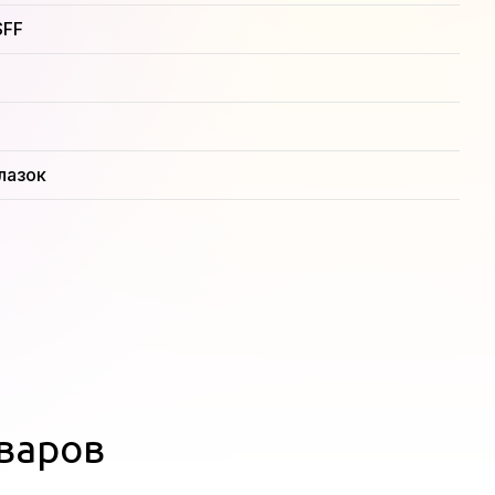
SFF
лазок
оваров