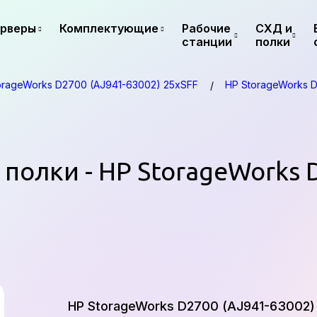
рверы
Комплектующие
Рабочие
СХД и
станции
полки
orageWorks D2700 (AJ941-63002) 25xSFF
HP StorageWorks 
 полки - HP StorageWorks 
HP StorageWorks D2700 (AJ941-63002)