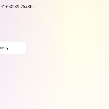
941-63002) 25xSFF
рзину