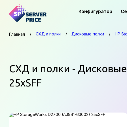
Конфигуратор
Се
СХД и полки
Дисковые полки
HP St
Главная
СХД и полки - Дисковые
25xSFF