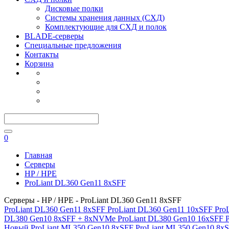
Дисковые полки
Системы хранения данных (СХД)
Комплектующие для СХД и полок
BLADE-серверы
Специальные предложения
Контакты
Корзина
0
Главная
Серверы
HP / HPE
ProLiant DL360 Gen11 8xSFF
Серверы - HP / HPE - ProLiant DL360 Gen11 8xSFF
ProLiant DL360 Gen11 8xSFF
ProLiant DL360 Gen11 10xSFF
Pro
DL380 Gen10 8xSFF + 8xNVMe
ProLiant DL380 Gen10 16xSFF
Новый ProLiant ML350 Gen10 8xSFF
ProLiant ML350 Gen10 8x