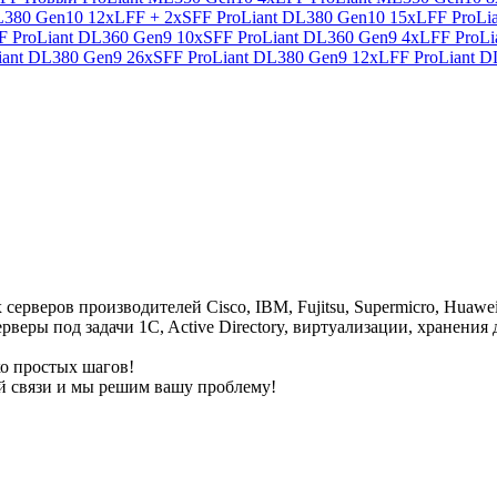
DL380 Gen10 12xLFF + 2xSFF
ProLiant DL380 Gen10 15xLFF
ProLi
FF
ProLiant DL360 Gen9 10xSFF
ProLiant DL360 Gen9 4xLFF
ProL
iant DL380 Gen9 26xSFF
ProLiant DL380 Gen9 12xLFF
ProLiant 
х серверов производителей Cisco, IBM, Fujitsu, Supermicro, Huawe
рверы под задачи 1C, Active Directory, виртуализации, хранени
ко простых шагов!
 связи и мы решим вашу проблему!