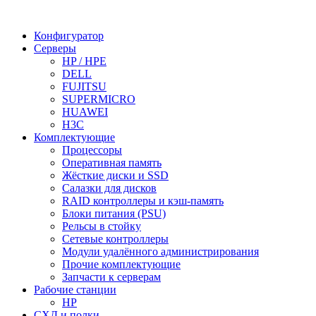
Конфигуратор
Серверы
HP / HPE
DELL
FUJITSU
SUPERMICRO
HUAWEI
H3C
Комплектующие
Процессоры
Оперативная память
Жёсткие диски и SSD
Салазки для дисков
RAID контроллеры и кэш-память
Блоки питания (PSU)
Рельсы в стойку
Сетевые контроллеры
Модули удалённого администрирования
Прочие комплектующие
Запчасти к серверам
Рабочие станции
HP
СХД и полки