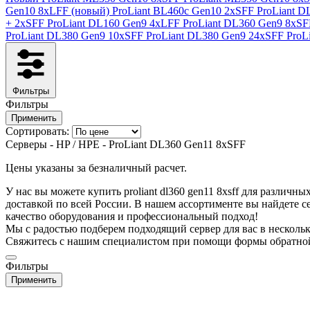
Gen10 8xLFF (новый)
ProLiant BL460c Gen10 2xSFF
ProLiant 
+ 2xSFF
ProLiant DL160 Gen9 4xLFF
ProLiant DL360 Gen9 8xS
ProLiant DL380 Gen9 10xSFF
ProLiant DL380 Gen9 24xSFF
ProL
Фильтры
Фильтры
Применить
Сортировать:
Серверы - HP / HPE - ProLiant DL360 Gen11 8xSFF
Цены указаны за безналичный расчет.
У нас вы можете купить proliant dl360 gen11 8xsff для различны
доставкой по всей России. В нашем ассортименте вы найдете се
качество оборудования и профессиональный подход!
Мы с радостью подберем подходящий сервер для вас в несколь
Свяжитесь с нашим специалистом при помощи формы обратной
Фильтры
Применить