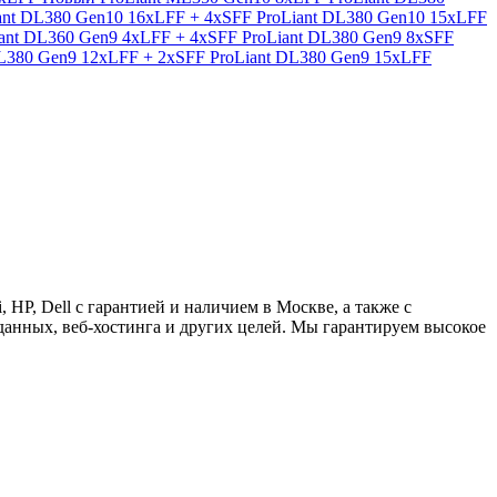
ant DL380 Gen10 16xLFF + 4xSFF
ProLiant DL380 Gen10 15xLFF
iant DL360 Gen9 4xLFF + 4xSFF
ProLiant DL380 Gen9 8xSFF
DL380 Gen9 12xLFF + 2xSFF
ProLiant DL380 Gen9 15xLFF
i, HP, Dell с гарантией и наличием в Москве, а также с
я данных, веб-хостинга и других целей. Мы гарантируем высокое