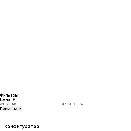
помощи формы обратной связи и мы решим
вашу проблему!
Фильтры
Цена, ₽
—
Применить
Конфигуратор