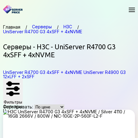
Серверы
H3C
Главная
UniServer R4700 G3 4xSFF + 4xNVME
Серверы - H3C - UniServer R4700 G3
4xSFF + 4xNVME
UniServer R4700 G3 4xSFF + 4xNVME
UniServer R4900 G3
12xLFF + 2xSFF
Фильтры
Фильтры
Сортировать:
Цена,
₽
—
Применить