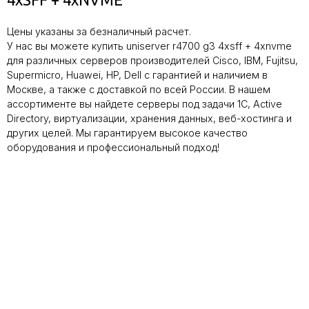
Цены указаны за безналичный расчет.
У нас вы можете купить uniserver r4700 g3 4xsff + 4xnvme
для различных серверов производителей Cisco, IBM, Fujitsu,
Supermicro, Huawei, HP, Dell с гарантией и наличием в
Москве, а также с доставкой по всей России. В нашем
ассортименте вы найдете серверы под задачи 1C, Active
Directory, виртуализации, хранения данных, веб-хостинга и
других целей. Мы гарантируем высокое качество
оборудования и профессиональный подход!
Мы с радостью подберем подходящий
сервер для вас в несколько простых
шагов!
Свяжитесь с нашим специалистом при