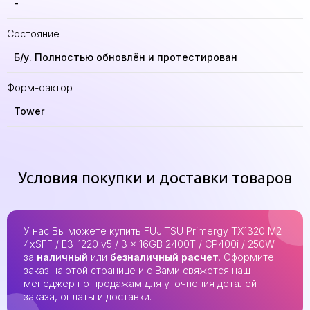
-
Состояние
Б/у. Полностью обновлён и протестирован
Форм-фактор
Tower
Условия покупки и доставки товаров
У нас Вы можете купить FUJITSU Primergy TX1320 M2
4xSFF / E3-1220 v5 / 3 x 16GB 2400T / CP400i / 250W
за
наличный
или
безналичный расчет
. Оформите
заказ на этой странице и с Вами свяжется наш
менеджер по продажам для уточнения деталей
заказа, оплаты и доставки.