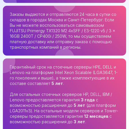
Заказы выдаются и отправляются 24 часа в сутки со
складов в городах Москва и Санкт-Петербург. Если
Вы не можете воспользоваться самовывозом
FUJITSU Primergy TX1320 M2 4xSFF / E3-1220 v5 / 3 x
16GB 2400T / CP400i / 250W, то мы осуществляем
платную доставку или отправку заказа с помощью
транспортных компаний в регионы.
Гарантийный срок на стоечные серверы HPE, DELL и
Lenovo на платформе Intel Xeon Scalable (LGA3647, 1-
го поколения и выше), а также комплектующие в их
составе составляет
5 лет
.
Для остальных стоечных серверов HP, DELL, IBM /
Lenovo предоставляется гарантия
3 года
с
возможностью расширения до
5 лет
(для платформ
LGA2011v3). На остальные модели серверов и Tower-
серверы предоставляется гарантия
12 месяцев
с
возможностью расширения до
3 лет
.