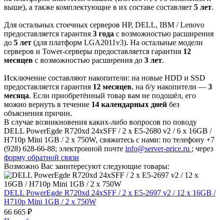
выше), а также комплектующие в их составе составляет
5 лет
.
Для остальных стоечных серверов HP, DELL, IBM / Lenovo
предоставляется гарантия
3 года
с возможностью расширения
до
5 лет
(для платформ LGA2011v3). На остальные модели
серверов и Tower-серверы предоставляется гарантия
12
месяцев
с возможностью расширения до
3 лет
.
Исключение составляют накопители: на новые HDD и SSD
предоставляется гарантия
12 месяцев
, на б/у накопители —
3
месяца
. Если приобретённый товар вам не подошёл, его
можно вернуть в течение
14 календарных дней
без
объяснения причин.
В случае возникновения каких-либо вопросов по поводу
DELL PowerEgde R720xd 24xSFF / 2 x E5-2680 v2 / 6 x 16GB /
H710p Mini 1GB / 2 x 750W, свяжитесь с нами: по телефону +7
(928) 628-66-88; электронной почте
info@server-price.ru
; через
форму обратной связи
Возможно Вас заинтересуют следующие товары:
DELL PowerEgde R720xd 24xSFF / 2 x E5-2697 v2 / 12 x 16GB /
H710p Mini 1GB / 2 x 750W
66 665 ₽