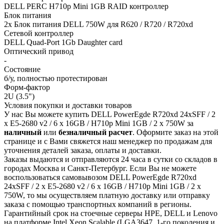
DELL PERC H710p Mini 1GB RAID контроллер
Блок питания
2x Блок питания DELL 750W для R620 / R720 / R720xd
Сетевой контроллер
DELL Quad-Port 1Gb Daughter card
Оптический привод
-
Состояние
б/у, полностью протестирован
Форм-фактор
2U (3.5")
Условия покупки и доставки товаров
У нас Вы можете купить DELL PowerEgde R720xd 24xSFF / 2
x E5-2680 v2 / 6 x 16GB / H710p Mini 1GB / 2 x 750W за
наличный
или
безналичный расчет
. Оформите заказ на этой
странице и с Вами свяжется наш менеджер по продажам для
уточнения деталей заказа, оплаты и доставки.
Заказы выдаются и отправляются 24 часа в сутки со складов в
городах Москва и Санкт-Петербург. Если Вы не можете
воспользоваться самовывозом DELL PowerEgde R720xd
24xSFF / 2 x E5-2680 v2 / 6 x 16GB / H710p Mini 1GB / 2 x
750W, то мы осуществляем платную доставку или отправку
заказа с помощью транспортных компаний в регионы.
Гарантийный срок на стоечные серверы HPE, DELL и Lenovo
на платформе Intel Xeon Scalable (LGA3647, 1-го поколения и