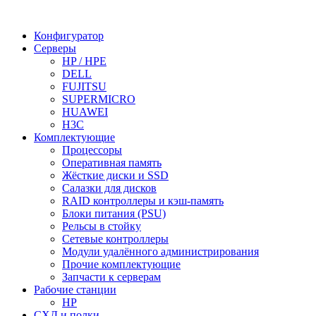
Конфигуратор
Серверы
HP / HPE
DELL
FUJITSU
SUPERMICRO
HUAWEI
H3C
Комплектующие
Процессоры
Оперативная память
Жёсткие диски и SSD
Салазки для дисков
RAID контроллеры и кэш-память
Блоки питания (PSU)
Рельсы в стойку
Сетевые контроллеры
Модули удалённого администрирования
Прочие комплектующие
Запчасти к серверам
Рабочие станции
HP
СХД и полки